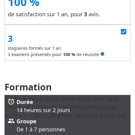
100 %
de satisfaction sur 1 an, pour
3
avis.
check_box
3
stagiaires formés sur 1 an
3
examens présentés pour
100 %
de réussite
info
Formation
alarm
Durée
14 heure
s
sur 2 jour
s
group
Groupe
De 1 à 7 personnes