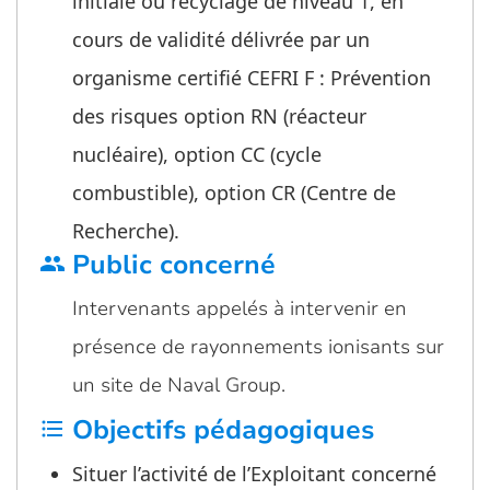
initiale ou recyclage de niveau 1, en
cours de validité délivrée par un
organisme certifié CEFRI F : Prévention
des risques option RN (réacteur
nucléaire), option CC (cycle
combustible), option CR (Centre de
Recherche).
Public concerné
group
Intervenants appelés à intervenir en
présence de rayonnements ionisants sur
un site de Naval Group.
Objectifs pédagogiques
format_list_bulleted
Situer l’activité de l’Exploitant concerné