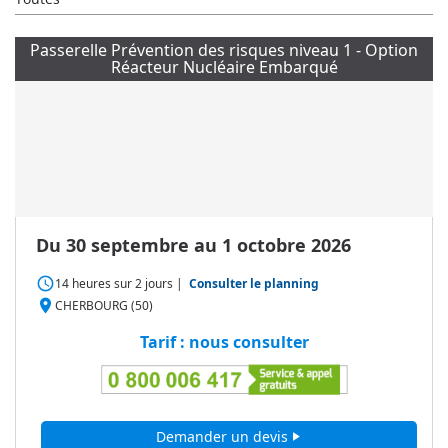
Passerelle Prévention des risques niveau 1 - Option
Réacteur Nucléaire Embarqué
Du 30 septembre au 1 octobre 2026
access_time
14 heures
sur
2 jours
|
Consulter le planning
place
CHERBOURG (50)
Tarif : nous consulter
Demander un devis
play_arrow