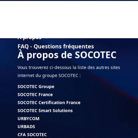
Solutions
arrow_drop_down
Financements
arrow_drop_down
Actu & Médias
arrow_drop_down
À propos
arrow_drop_down
FAQ - Questions fréquentes
À propos de SOCOTEC
Vous trouverez ci-dessous la liste des autres sites
internet du groupe SOCOTEC :
SOCOTEC Groupe
SOCOTEC France
SOCOTEC Certification France
SOCOTEC Smart Solutions
URBYCOM
URBADS
CFA SOCOTEC