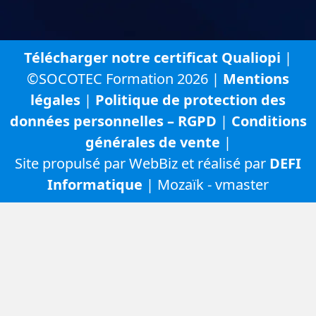
Télécharger notre certificat Qualiopi
|
©SOCOTEC Formation 2026 |
Mentions
légales
|
Politique de protection des
données personnelles – RGPD
|
Conditions
générales de vente
|
Site propulsé par WebBiz et réalisé par
DEFI
Informatique
| Mozaïk - vmaster