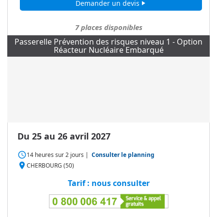
Demander un devis
play_arrow
7
places disponibles
Passerelle Prévention des risques niveau 1 - Option
Réacteur Nucléaire Embarqué
Du 25 au 26 avril 2027
access_time
14 heures
sur
2 jours
|
Consulter le planning
place
CHERBOURG (50)
Tarif : nous consulter