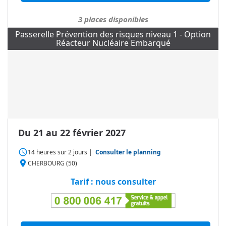
3
places disponibles
Passerelle Prévention des risques niveau 1 - Option
Réacteur Nucléaire Embarqué
Du 21 au 22 février 2027
access_time
14 heures
sur
2 jours
|
Consulter le planning
place
CHERBOURG (50)
Tarif : nous consulter