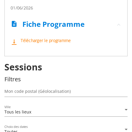
01/06/2026
Fiche Programme
description
Télécharger le programme
vertical_align_bottom
Sessions
Filtres
Mon code postal (Géolocalisation)
Ville
Tous les lieux
Choix des dates
Toutes