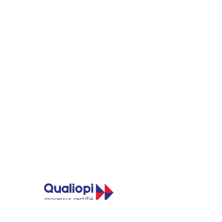
5 place des Frères Montgolfier
Guyancourt - CS 20732
78182 Saint-Quentin-En-Yvelines
Cedex
Tél :
0 800 00 64 17
Appel et service gratuit
Mail :
formation@socotec.com
LinkedIn
Contactez-nous
Implantations