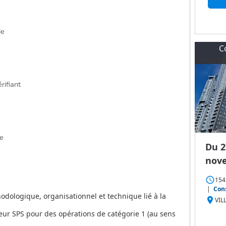
de
C
rifiant
e
Du 2
nov
access_time
154
|
Cons
odologique, organisationnel et technique lié à la
place
VIL
ur SPS pour des opérations de catégorie 1 (au sens