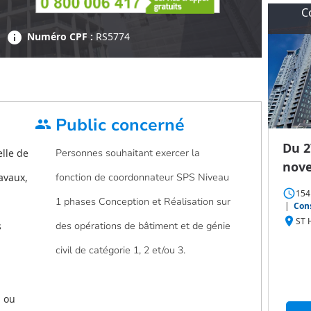
C
info
Numéro CPF :
RS5774
Public concerné
group
Du 2
lle de
Personnes souhaitant exercer la
nov
avaux,
fonction de coordonnateur SPS Niveau
access_time
154
1 phases Conception et Réalisation sur
|
Cons
place
ST 
s
des opérations de bâtiment et de génie
civil de catégorie 1, 2 et/ou 3.
, ou