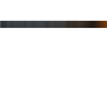
Coordonnate
Réalisation
Tarif préférentiel réservé au financem