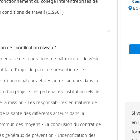
 fonctionnement du collège interentreprises de
|
Cons
place
BOR
 conditions de travail (CISSCT).
ion de coordination niveau 1
glementaire des opérations de bâtiment et de génie
nt faire l’objet de plans de prévention • Les
es Coordonnateurs et des autres acteurs dans la
on d’un projet • Les partenaires institutionnels de
e la mission • Les responsabilités en matière de
Si 
de la santé des différents acteurs dans la
en 
commun des moyens • La conclusion du contrat de
for
es généraux de prévention • L’identification des