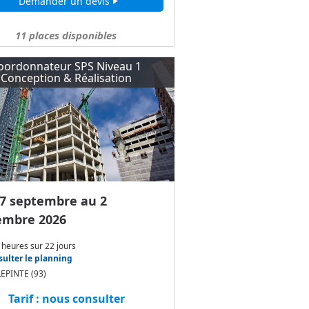
Demander un devis
play_arrow
11
places disponibles
oordonnateur SPS Niveau 1
Conception & Réalisation
7 septembre au 2
embre 2026
 heures
sur
22 jours
ulter le planning
LEPINTE (93)
Tarif : nous consulter