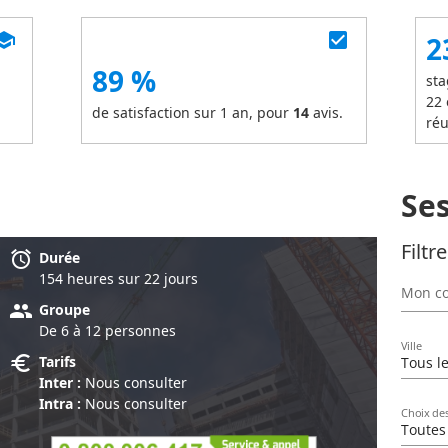
chool
check_box
2
89 %
sta
22
de satisfaction sur 1 an, pour
14
avis.
réu
Se
Filtr
alarm
Durée
154 heure
s
sur 22 jour
s
Mon co
group
Groupe
De 6 à 12 personnes
Ville
euro
Tarifs
Tous le
Inter :
Nous consulter
Intra :
Nous consulter
Choix de
Toutes