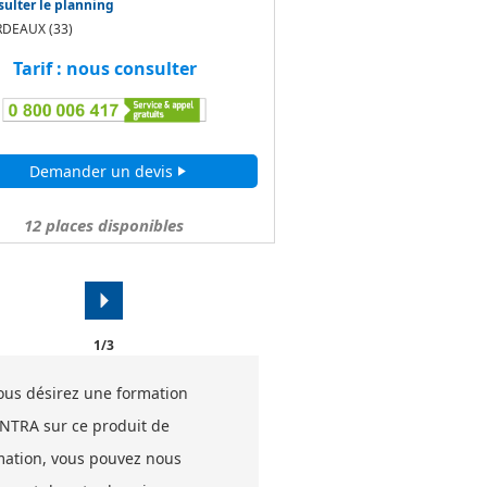
ulter le planning
DEAUX (33)
Tarif : nous consulter
Demander un devis
play_arrow
12
places disponibles
arrow_right
1/3
vous désirez une formation
INTRA sur ce produit de
mation, vous pouvez nous