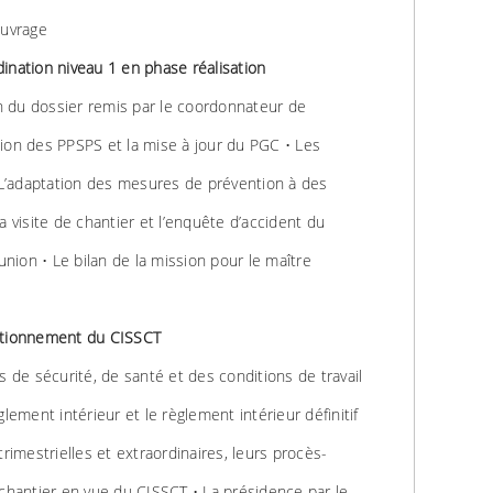
ouvrage
ination niveau 1 en phase réalisation
ion du dossier remis par le coordonnateur de
ion des PPSPS et la mise à jour du PGC • Les
’adaptation des mesures de prévention à des
a visite de chantier et l’enquête d’accident du
éunion • Le bilan de la mission pour le maître
ctionnement du CISSCT
s de sécurité, de santé et des conditions de travail
glement intérieur et le règlement intérieur définitif
trimestrielles et extraordinaires, leurs procès-
 chantier en vue du CISSCT • La présidence par le