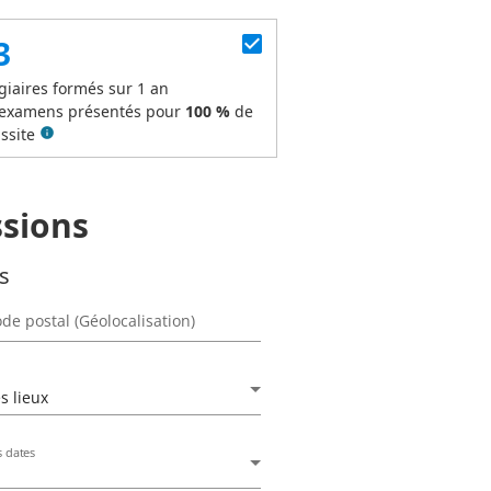
check_box
3
giaires formés sur 1 an
examens présentés pour
100 %
de
ssite
info
ssions
es
de postal (Géolocalisation)
s lieux
s dates