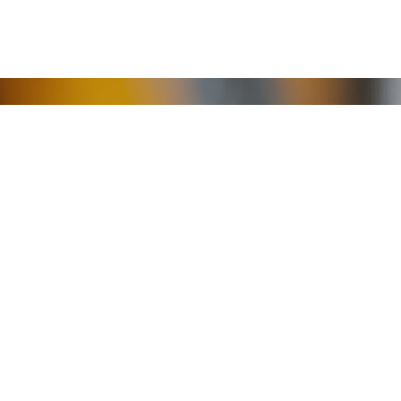
ur SPS Niveau 1 Conce
ent CPF (total ou partiel) et/ou France Travail.