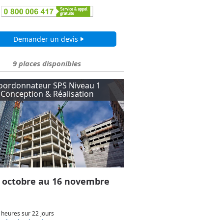
Demander un devis
play_arrow
9
places disponibles
oordonnateur SPS Niveau 1
Conception & Réalisation
 octobre au 16 novembre
 heures
sur
22 jours