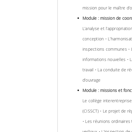
mission pour le maître d’
Module : mission de coord
L’analyse et l’appropriat
conception • L’harmonisat
inspections communes • L
informations nouvelles • L
travail • La conduite de r
d’ouvrage
Module : missions et fon
Le collège interentreprise
(CISSCT) • Le projet de rè
• Les réunions ordinaires 
verbaux • L’inspection de