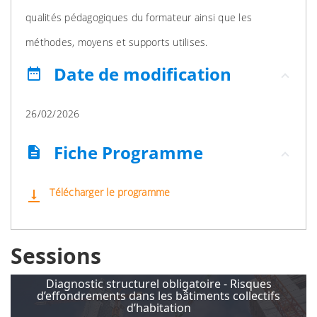
qualités pédagogiques du formateur ainsi que les
méthodes, moyens et supports utilises.
Date de modification
date_range
26/02/2026
Fiche Programme
description
Télécharger le programme
vertical_align_bottom
Sessions
Diagnostic structurel obligatoire - Risques
d’effondrements dans les bâtiments collectifs
d’habitation