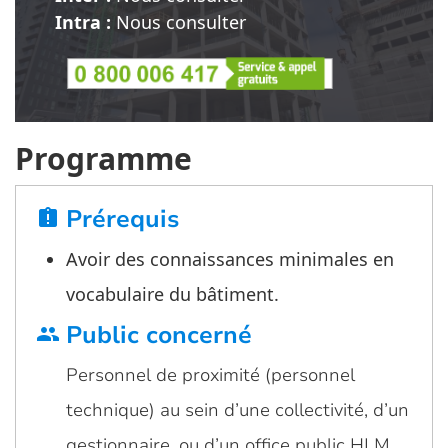
Intra :
Nous consulter
Programme
Prérequis
assignment_late
Avoir des connaissances minimales en
vocabulaire du bâtiment.
Public concerné
group
Personnel de proximité (personnel
technique) au sein d’une collectivité, d’un
gestionnaire, ou d’un office public HLM.