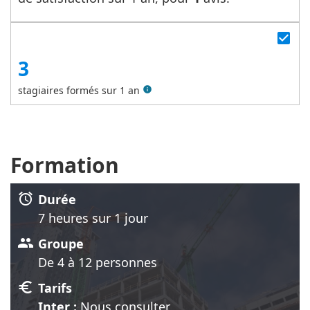
check_box
3
stagiaires formés sur 1 an
info
Formation
alarm
Durée
7 heure
s
sur 1 jour
group
Groupe
De 4 à 12 personnes
euro
Tarifs
Inter :
Nous consulter