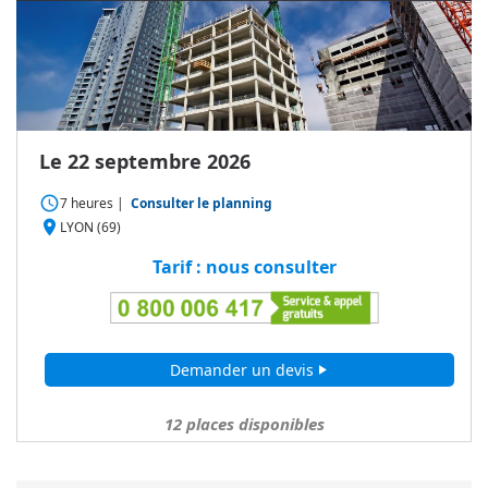
Le 22 septembre 2026
access_time
7 heures
|
Consulter le planning
place
LYON (69)
Tarif : nous consulter
Demander un devis
play_arrow
12
places disponibles