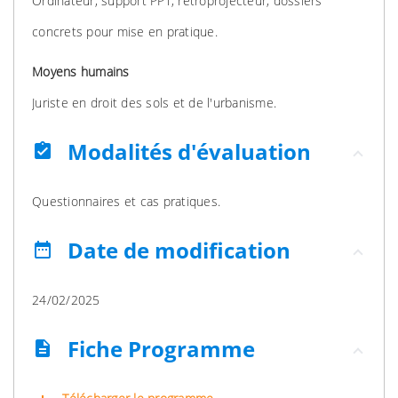
Ordinateur, support PPT, rétroprojecteur, dossiers
concrets pour mise en pratique.
Moyens humains
Juriste en droit des sols et de l'urbanisme.
Modalités d'évaluation
assignment_turned_in
Questionnaires et cas pratiques.
Date de modification
date_range
24/02/2025
Fiche Programme
description