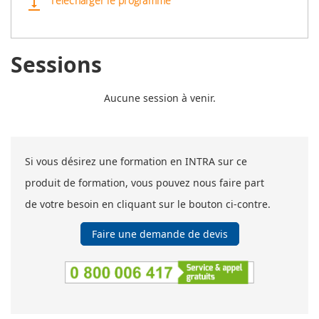
Télécharger le programme
vertical_align_bottom
Sessions
Aucune session à venir.
Si vous désirez une formation en INTRA sur ce
produit de formation, vous pouvez nous faire part
de votre besoin en cliquant sur le bouton ci-contre.
Faire une demande de devis