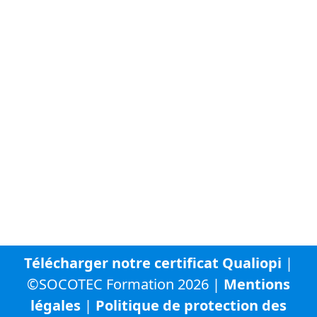
À propos de SOCOTEC
Vous trouverez ci-dessous la liste des autres sites
internet du groupe SOCOTEC :
SOCOTEC Groupe
SOCOTEC France
SOCOTEC Certification France
SOCOTEC Smart Solutions
URBYCOM
URBADS
CFA SOCOTEC
Télécharger notre certificat Qualiopi
|
©SOCOTEC Formation 2026 |
Mentions
légales
|
Politique de protection des