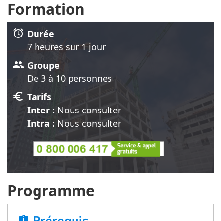
Formation
alarm
Durée
7 heure
s
sur 1 jour
group
Groupe
De 3 à 10 personnes
euro
Tarifs
Inter :
Nous consulter
Intra :
Nous consulter
Programme
Prérequis
assignment_late