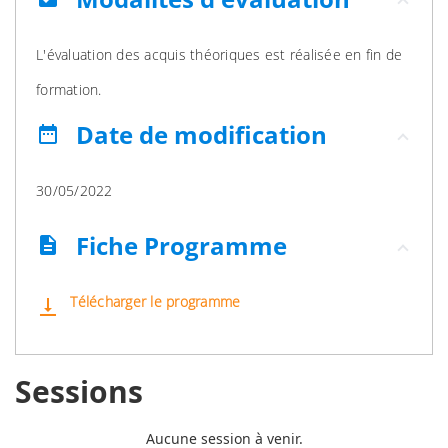
L'évaluation des acquis théoriques est réalisée en fin de
formation.
Date de modification
date_range
30/05/2022
Fiche Programme
description
Télécharger le programme
vertical_align_bottom
Sessions
Aucune session à venir.