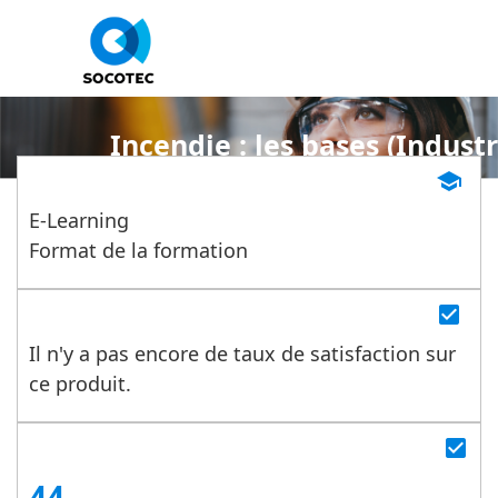
Incendie : les bases (Industr
school
E-Learning
Format de la formation
check_box
Il n'y a pas encore de taux de satisfaction sur
ce produit.
check_box
44