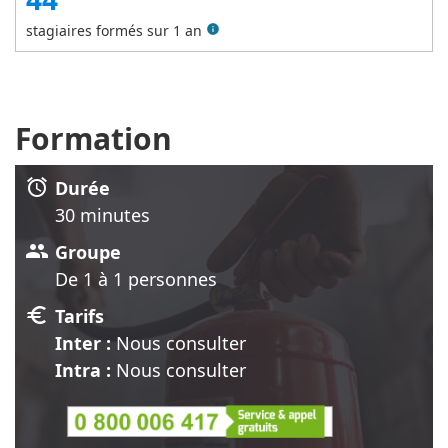
stagiaires formés sur 1 an
info
Formation
alarm
Durée
30 minute
s
group
Groupe
De 1 à 1 personnes
euro
Tarifs
Inter :
Nous consulter
Intra :
Nous consulter