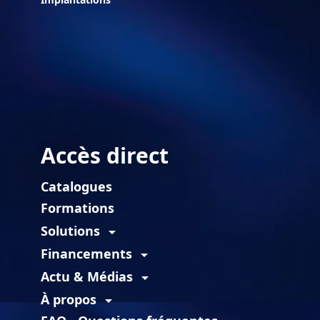
Accès direct
Catalogues
Formations
Solutions
arrow_drop_down
Financements
arrow_drop_down
Actu & Médias
arrow_drop_down
À propos
arrow_drop_down