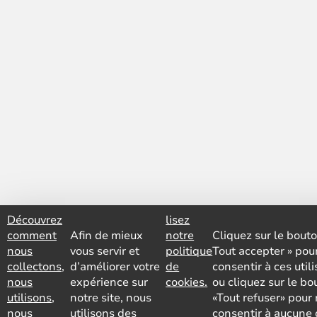
Découvrez
lisez
comment
Afin de mieux
notre
Cliquez sur le bouto
nous
vous servir et
politique
Tout accepter » pou
collectons,
d’améliorer votre
de
consentir à ces util
nous
expérience sur
cookies.
ou cliquez sur le bo
utilisons,
notre site, nous
«Tout refuser» pour
nous
utilisons des
consentir à aucune 