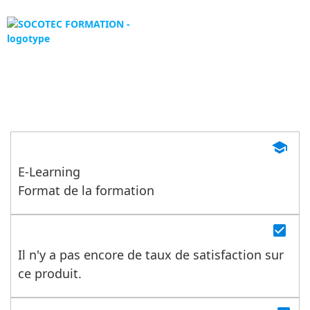
Panneau de gestion des cookies
MODULE 1 - Sensibilisation au
risque légionelle (ECS et IRED
school
E-Learning
Format de la formation
check_box
Il n'y a pas encore de taux de satisfaction sur
ce produit.