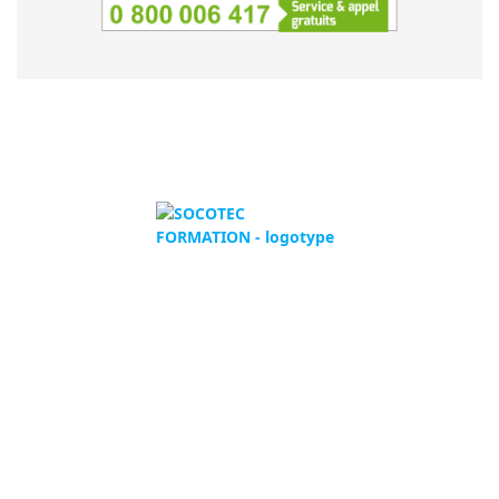
SOCOTEC Formation
5 place des Frères Montgolfier
Guyancourt - CS 20732
78182 Saint-Quentin-En-Yvelines
Cedex
Tél :
0 800 00 64 17
Appel et service gratuit