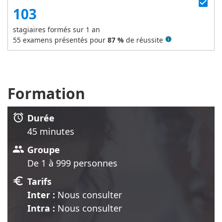
check_box
103
stagiaires formés sur 1 an
55
examens présentés pour
87 %
de réussite
info
Formation
alarm
Durée
45 minute
s
group
Groupe
De 1 à 999 personnes
euro
Tarifs
Inter :
Nous consulter
Intra :
Nous consulter