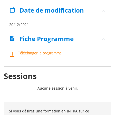
Date de modification
date_range
20/12/2021
Fiche Programme
description
Télécharger le programme
vertical_align_bottom
Sessions
Aucune session à venir.
Si vous désirez une formation en INTRA sur ce