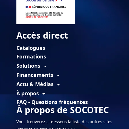
Accès direct
Catalogues
Formations
Solutions
arrow_drop_down
Financements
arrow_drop_down
Actu & Médias
arrow_drop_down
À propos
arrow_drop_down
FAQ - Questions fréquentes
À propos de SOCOTEC
Vous trouverez ci-dessous la liste des autres sites