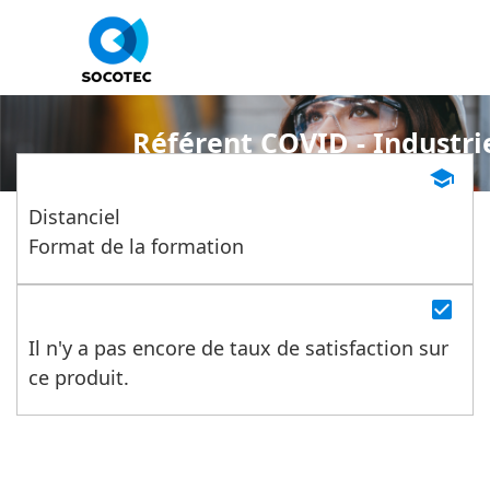
Panneau de gestion des cookies
Référent COVID - Industri
school
Distanciel
Format de la formation
check_box
Il n'y a pas encore de taux de satisfaction sur
ce produit.