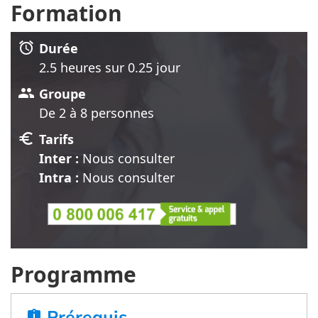
Formation
alarm
Durée
2.5 heure
s
sur 0.25 jour
group
Groupe
De 2 à 8 personnes
euro
Tarifs
Inter :
Nous consulter
Intra :
Nous consulter
Programme
Prérequis
assignment_late