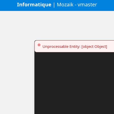
Informatique
| Mozaïk - vmaster