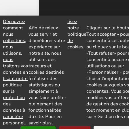
Découvrez
lisez
comment
Afin de mieux
notre
Cliquez sur le bouto
nous
vous servir et
politique
Tout accepter » pou
collectons,
d’améliorer votre
de
consentir à ces util
nous
expérience sur
cookies.
ou cliquez sur le bo
utilisons,
notre site, nous
«Tout refuser» pour
nous
utilisons des
consentir à aucune 
traitons vos
traceurs et
utilisations ou sur
données en
cookies destinés
«Personnaliser » po
lisant notre
à réaliser des
choisir l’implantati
politique
statistiques ou
cookies auxquels v
sur la
simplement à
consentez. Vous po
protection
vous faire profiter
modifier vos préfér
des
pleinement des
de gestion des cook
données à
fonctionnalités
tout moment en cli
caractère
du site. Pour en
sur « Gestion des co
personnel.
savoir plus,