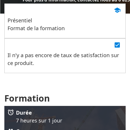
455 (service 0.15€/min + prix de l'appel)
school
Présentiel
Format de la formation
check_box
Il n'y a pas encore de taux de satisfaction sur
ce produit.
Formation
alarm
Durée
7 heure
s
sur 1 jour