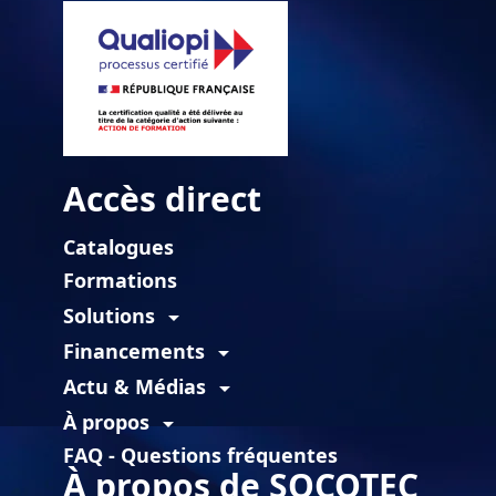
Accès direct
Catalogues
Formations
Solutions
arrow_drop_down
Financements
arrow_drop_down
Actu & Médias
arrow_drop_down
À propos
arrow_drop_down
FAQ - Questions fréquentes
À propos de SOCOTEC