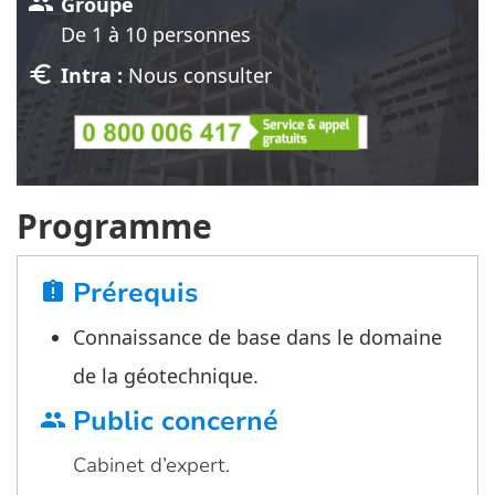
group
Groupe
De 1 à 10 personnes
euro
Intra :
Nous consulter
Programme
Prérequis
assignment_late
Connaissance de base dans le domaine
de la géotechnique.
Public concerné
group
Cabinet d’expert.