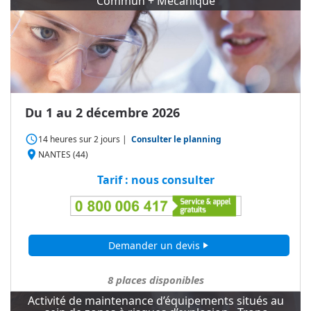
Commun + Mécanique
Du 1 au 2 décembre 2026
access_time
14 heures
sur
2 jours
|
Consulter le planning
place
NANTES (44)
Tarif : nous consulter
Demander un devis
play_arrow
8
places disponibles
Activité de maintenance d’équipements situés au