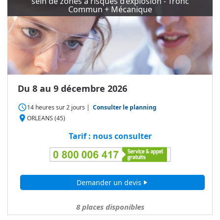
sein de zones à risques d’explosion - Tronc
Commun + Mécanique
Du 8 au 9 décembre 2026
access_time
14 heures
sur
2 jours
|
Consulter le planning
place
ORLEANS (45)
Tarif : nous consulter
Demander un devis
play_arrow
8
places disponibles