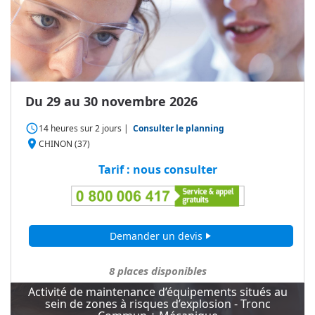
Du 29 au 30 novembre 2026
access_time
14 heures
sur
2 jours
|
Consulter le planning
place
CHINON (37)
Tarif : nous consulter
Demander un devis
play_arrow
8
places disponibles
Activité de maintenance d’équipements situés au
sein de zones à risques d’explosion - Tronc