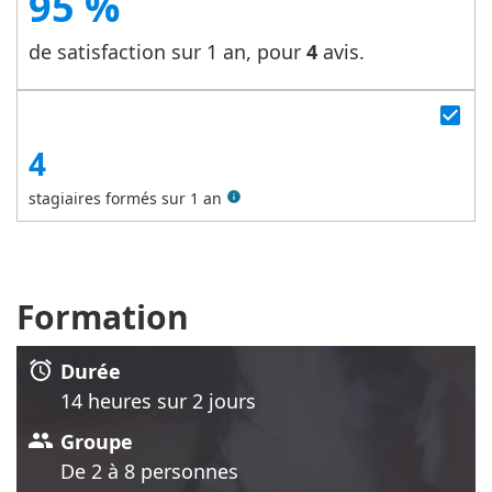
95 %
de satisfaction sur 1 an, pour
4
avis.
check_box
4
stagiaires formés sur 1 an
info
Formation
alarm
Durée
14 heure
s
sur 2 jour
s
group
Groupe
De 2 à 8 personnes