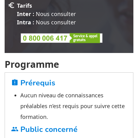
euro
Tarifs
Inter :
Nous consulter
Intra :
Nous consulter
Programme
Prérequis
assignment_late
Aucun niveau de connaissances
préalables n’est requis pour suivre cette
formation.
Public concerné
group