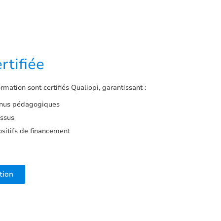
rtifiée
rmation sont certifiés Qualiopi, garantissant :
tenus pédagogiques
essus
positifs de financement
tion