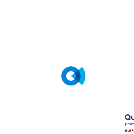
SOCOT
5 place d
Guyancou
78182 Sa
Cedex
Tél :
0 80
Appel et 
Mail :
fo
LinkedIn
Contacte
Implanta