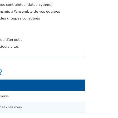
vos contraintes (dates, rythme)
nsmis à l’ensemble de vos équipes
 des groupes constitués
u d’un outil
ieurs sites
?
eprise
sé chez vous