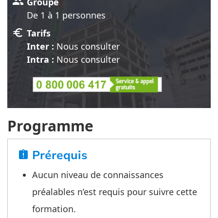
group
Groupe
De 1 à 1 personnes
euro
Tarifs
Inter :
Nous consulter
Intra :
Nous consulter
Programme
Prérequis
assignment_late
Aucun niveau de connaissances
préalables n’est requis pour suivre cette
formation.