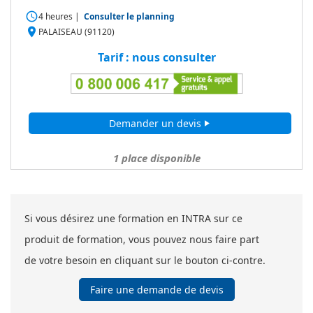
access_time
4 heures
|
Consulter le planning
place
PALAISEAU (91120)
Tarif : nous consulter
Demander un devis
play_arrow
1
place disponible
Si vous désirez une formation en INTRA sur ce
produit de formation, vous pouvez nous faire part
de votre besoin en cliquant sur le bouton ci-contre.
Faire une demande de devis