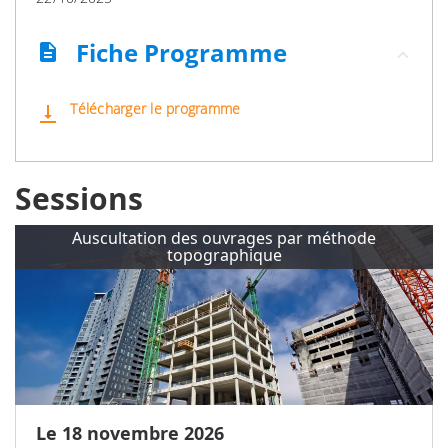
Fiche Programme
description
Télécharger le programme
vertical_align_bottom
Sessions
Auscultation des ouvrages par méthode
topographique
Le 18 novembre 2026