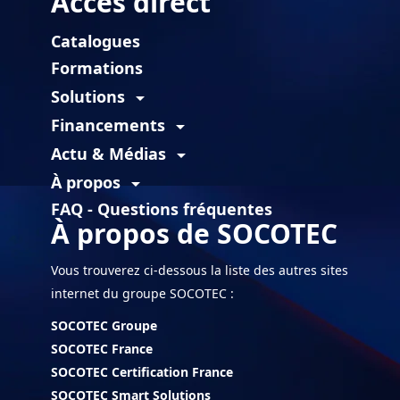
Accès direct
Catalogues
Formations
Solutions
arrow_drop_down
Financements
arrow_drop_down
Actu & Médias
arrow_drop_down
À propos
arrow_drop_down
FAQ - Questions fréquentes
À propos de SOCOTEC
Vous trouverez ci-dessous la liste des autres sites
internet du groupe SOCOTEC :
SOCOTEC Groupe
SOCOTEC France
SOCOTEC Certification France
SOCOTEC Smart Solutions