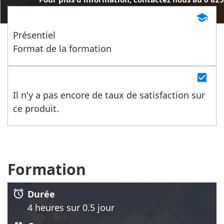
455 (service 0.15€/min + prix de l'appel)
school
Présentiel
Format de la formation
check_box
Il n'y a pas encore de taux de satisfaction sur
ce produit.
Formation
alarm
Durée
4 heure
s
sur 0.5 jour