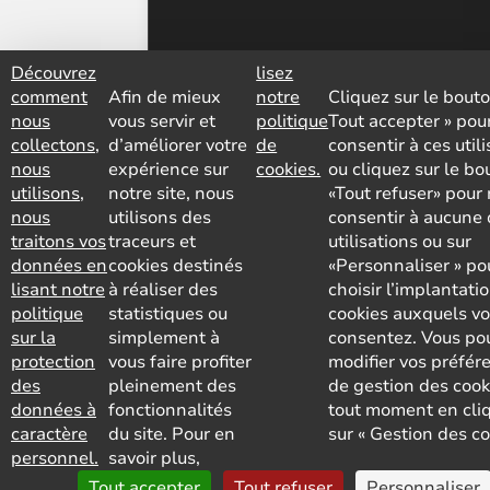
Découvrez
lisez
comment
Afin de mieux
notre
Cliquez sur le bouto
nous
vous servir et
politique
Tout accepter » pou
collectons,
d’améliorer votre
de
consentir à ces util
nous
expérience sur
cookies.
ou cliquez sur le bo
utilisons,
notre site, nous
«Tout refuser» pour
nous
utilisons des
consentir à aucune 
traitons vos
traceurs et
utilisations ou sur
données en
cookies destinés
«Personnaliser » po
lisant notre
à réaliser des
choisir l’implantati
politique
statistiques ou
cookies auxquels v
sur la
simplement à
consentez. Vous po
protection
vous faire profiter
modifier vos préfér
des
pleinement des
de gestion des cook
données à
fonctionnalités
tout moment en cli
caractère
du site. Pour en
sur « Gestion des co
personnel.
savoir plus,
Tout accepter
Tout refuser
Personnaliser