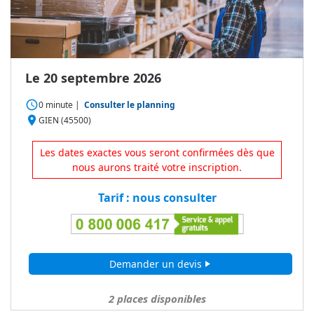
Le 20 septembre 2026
access_time
0 minute
|
Consulter le planning
place
GIEN (45500)
Les dates exactes vous seront confirmées dès que
nous aurons traité votre inscription.
Tarif : nous consulter
Demander un devis
play_arrow
2
places disponibles