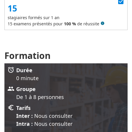
check_box
15
stagiaires formés sur 1 an
15
examens présentés pour
100 %
de réussite
info
Formation
alarm
Durée
0 minute
group
Groupe
De 1 à 8 personnes
euro
Tarifs
Inter :
Nous consulter
Intra :
Nous consulter