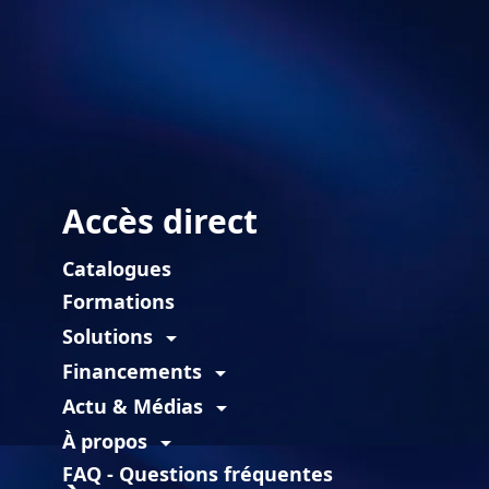
Accès direct
Catalogues
Formations
Solutions
arrow_drop_down
Financements
arrow_drop_down
Actu & Médias
arrow_drop_down
À propos
arrow_drop_down
FAQ - Questions fréquentes