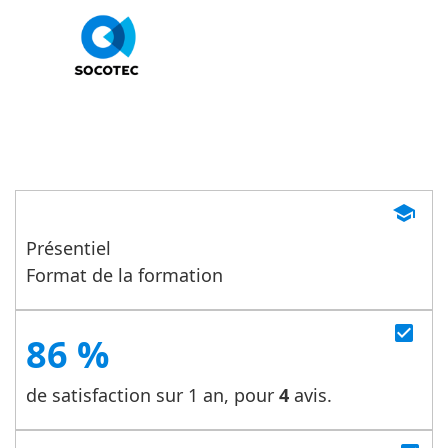
Conduite en sécurité de palans
Nouvelle Fiche:2024082209594
school
Présentiel
Format de la formation
check_box
86 %
de satisfaction sur 1 an, pour
4
avis.