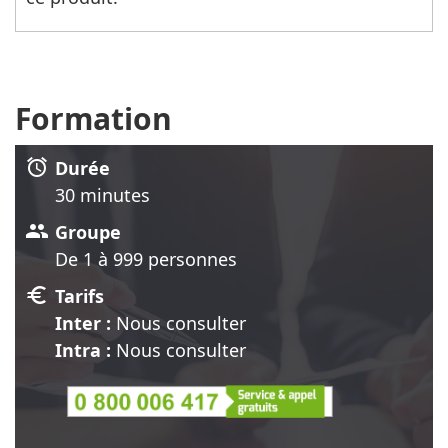
Formation
alarm
Durée
30 minute
s
group
Groupe
De 1 à 999 personnes
euro
Tarifs
Inter :
Nous consulter
Intra :
Nous consulter