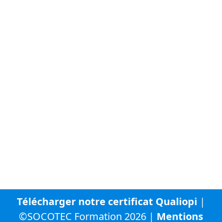
FAQ - Questions fréquentes
À propos de SOCOTEC
Vous trouverez ci-dessous la liste des autres sites
internet du groupe SOCOTEC :
SOCOTEC Groupe
SOCOTEC France
SOCOTEC Certification France
SOCOTEC Smart Solutions
URBYCOM
URBADS
CFA SOCOTEC
Télécharger notre certificat Qualiopi
|
©SOCOTEC Formation 2026 |
Mentions