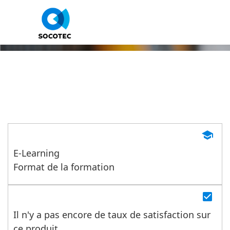
Connaître les enjeux et les act
de la prévention des risques
professionnels
school
E-Learning
Format de la formation
check_box
Il n'y a pas encore de taux de satisfaction sur
ce produit.