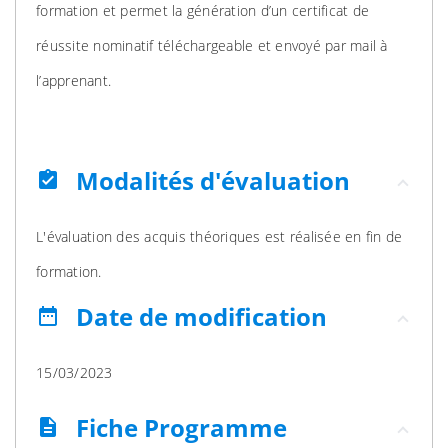
formation et permet la génération d’un certificat de
réussite nominatif téléchargeable et envoyé par mail à
l’apprenant.
Modalités d'évaluation
assignment_turned_in
L'évaluation des acquis théoriques est réalisée en fin de
formation.
Date de modification
date_range
15/03/2023
Fiche Programme
description