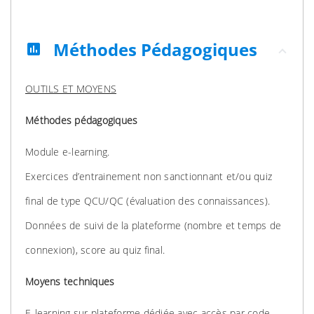
Méthodes Pédagogiques
assessment
OUTILS ET MOYENS
Méthodes pédagogiques
Module e-learning.
Exercices d’entrainement non sanctionnant et/ou quiz
final de type QCU/QC (évaluation des connaissances).
Données de suivi de la plateforme (nombre et temps de
connexion), score au quiz final.
Moyens techniques
E-learning sur plateforme dédiée avec accès par code