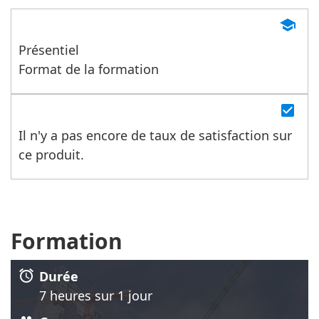
455 (service 0.15€/min + prix de l'appel)
school
Présentiel
Format de la formation
check_box
Il n'y a pas encore de taux de satisfaction sur
ce produit.
Formation
alarm
Durée
7 heure
s
sur 1 jour