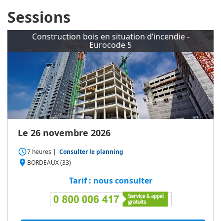
Sessions
Construction bois en situation d’incendie -
Eurocode 5
Le 26 novembre 2026
access_time
7 heures
|
Consulter le planning
place
BORDEAUX (33)
Tarif : nous consulter