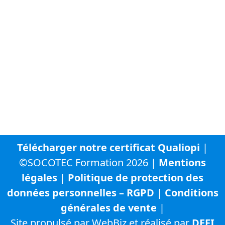
internet du groupe SOCOTEC :
SOCOTEC Groupe
SOCOTEC France
SOCOTEC Certification France
SOCOTEC Smart Solutions
URBYCOM
URBADS
CFA SOCOTEC
Télécharger notre certificat Qualiopi
|
©SOCOTEC Formation 2026 |
Mentions
légales
|
Politique de protection des
données personnelles – RGPD
|
Conditions
générales de vente
|
Site propulsé par WebBiz et réalisé par
DEFI