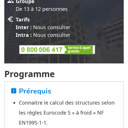
group
Groupe
De 13 à 12 personnes
euro
Tarifs
Inter :
Nous consulter
Intra :
Nous consulter
Programme
Prérequis
assignment_late
Connaitre le calcul des structures selon
les règles Eurocode 5 « à froid » NF
EN1995-1-1.