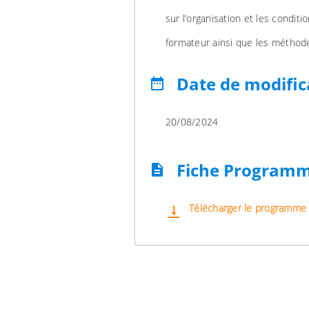
sur l’organisation et les conditi
formateur ainsi que les méthode
Date de modific
date_range
20/08/2024
Fiche Program
description
Télécharger le programme
vertical_align_bottom