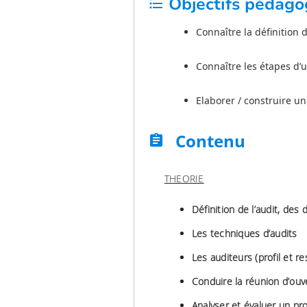
Objectifs pédago
format_list_bulleted
Connaître la définition d’
Connaître les étapes d’u
Elaborer / construire une
Contenu
assignment
THEORIE
Définition de l’audit, des 
Les techniques d’audits
Les auditeurs (profil et re
Conduire la réunion d’ouv
Analyser et évaluer un pr