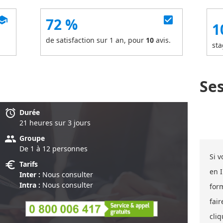
chool
check_box
72 %
1
de satisfaction sur 1 an, pour
10
avis.
sta
Se
alarm
Durée
21 heure
s
sur 3 jour
s
group
Groupe
De 1 à 12 personnes
Si 
euro
Tarifs
en 
Inter :
Nous consulter
Intra :
Nous consulter
for
fair
cliq