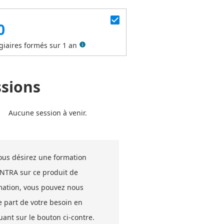
check_box
0
giaires formés sur 1 an
info
ssions
Aucune session à venir.
vous désirez une formation
INTRA sur ce produit de
mation, vous pouvez nous
e part de votre besoin en
uant sur le bouton ci-contre.