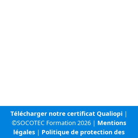
À propos de SOCOTEC
Vous trouverez ci-dessous la liste des autres sites
internet du groupe SOCOTEC :
SOCOTEC Groupe
SOCOTEC France
SOCOTEC Certification France
SOCOTEC Smart Solutions
URBYCOM
URBADS
CFA SOCOTEC
Télécharger notre certificat Qualiopi
|
©SOCOTEC Formation 2026 |
Mentions
légales
|
Politique de protection des