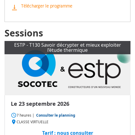
Télécharger le programme
vertical_align_bottom
Sessions
ESTP - T130 Savoir décrypter et mieux exploiter
l’étude thermique
Le 23 septembre 2026
access_time
7 heures
|
Consulter le planning
place
CLASSE VIRTUELLE
Tarif : nous consulter