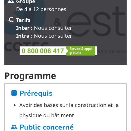
group
Groupe
De 4 à 12 personnes
euro
Tarifs
Inter :
Nous consulter
Intra :
Nous consulter
Programme
Prérequis
assignment_late
Avoir des bases sur la construction et la
physique du bâtiment.
Public concerné
group