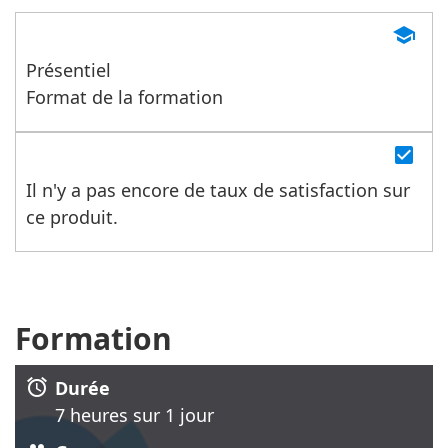
455 (service 0.15€/min + prix de l'appel)
school
Présentiel
Format de la formation
check_box
Il n'y a pas encore de taux de satisfaction sur
ce produit.
Formation
alarm
Durée
7 heure
s
sur 1 jour