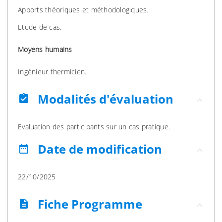
Apports théoriques et méthodologiques.
Etude de cas.
Moyens humains
Ingénieur thermicien.
Modalités d'évaluation
assignment_turned_in
Evaluation des participants sur un cas pratique.
Date de modification
date_range
22/10/2025
Fiche Programme
description