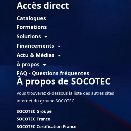
Accès direct
Catalogues
Formations
Solutions
arrow_drop_down
Financements
arrow_drop_down
Actu & Médias
arrow_drop_down
À propos
arrow_drop_down
FAQ - Questions fréquentes
À propos de SOCOTEC
Vous trouverez ci-dessous la liste des autres sites
internet du groupe SOCOTEC :
SOCOTEC Groupe
SOCOTEC France
SOCOTEC Certification France