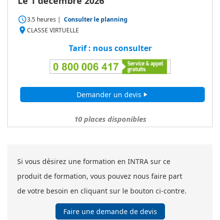
Le 1 décembre 2026
access_time
3.5 heures
|
Consulter le planning
place
CLASSE VIRTUELLE
Tarif : nous consulter
Demander un devis
play_arrow
10
places disponibles
Si vous désirez une formation en INTRA sur ce
produit de formation, vous pouvez nous faire part
de votre besoin en cliquant sur le bouton ci-contre.
Faire une demande de devis