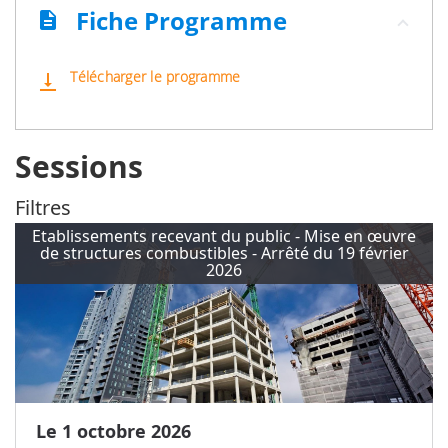
Fiche Programme
description
Télécharger le programme
vertical_align_bottom
Sessions
Filtres
Etablissements recevant du public - Mise en œuvre
de structures combustibles - Arrêté du 19 février
2026
Le 1 octobre 2026