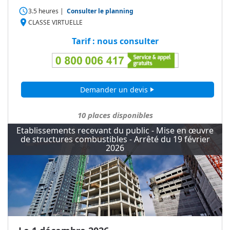
access_time
3.5 heures
|
Consulter le planning
place
CLASSE VIRTUELLE
Tarif : nous consulter
Demander un devis
play_arrow
10
places disponibles
Etablissements recevant du public - Mise en œuvre
de structures combustibles - Arrêté du 19 février
2026