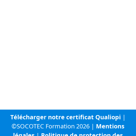
FAQ - Questions fréquentes
À propos de SOCOTEC
Vous trouverez ci-dessous la liste des autres sites
internet du groupe SOCOTEC :
SOCOTEC Groupe
SOCOTEC France
SOCOTEC Certification France
SOCOTEC Smart Solutions
URBYCOM
URBADS
CFA SOCOTEC
Télécharger notre certificat Qualiopi
|
©SOCOTEC Formation 2026 |
Mentions
légales
|
Politique de protection des