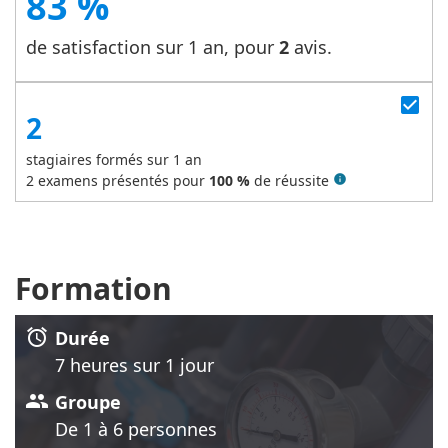
83 %
de satisfaction sur 1 an, pour
2
avis.
check_box
2
stagiaires formés sur 1 an
2
examens présentés pour
100 %
de réussite
info
Formation
alarm
Durée
7 heure
s
sur 1 jour
group
Groupe
De 1 à 6 personnes