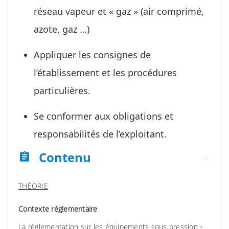
réseau vapeur et « gaz » (air comprimé,
azote, gaz …)
Appliquer les consignes de
l’établissement et les procédures
particulières.
Se conformer aux obligations et
responsabilités de l’exploitant.
Contenu
assignment
THÉORIE
Contexte réglementaire
La réglementation sur les équipements sous pression •