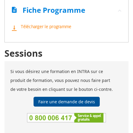
Fiche Programme
description
Télécharger le programme
vertical_align_bottom
Sessions
Si vous désirez une formation en INTRA sur ce
produit de formation, vous pouvez nous faire part
de votre besoin en cliquant sur le bouton ci-contre.
Faire une demande de devis