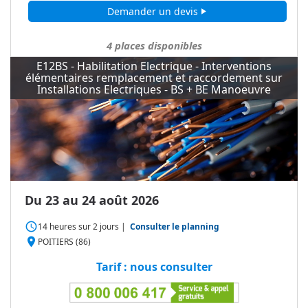
Demander un devis
play_arrow
4
places disponibles
E12BS - Habilitation Electrique - Interventions
élémentaires remplacement et raccordement sur
Installations Electriques - BS + BE Manoeuvre
Du 23 au 24 août 2026
access_time
14 heures
sur
2 jours
|
Consulter le planning
place
POITIERS (86)
Tarif : nous consulter