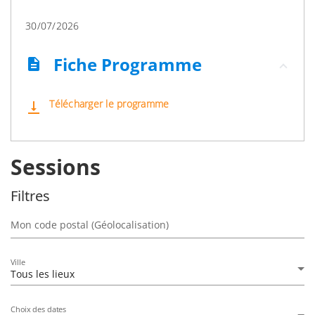
30/07/2026
Fiche Programme
description
Télécharger le programme
vertical_align_bottom
Sessions
Filtres
Mon code postal (Géolocalisation)
Ville
Tous les lieux
Choix des dates