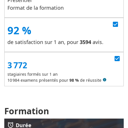
Présentiel
Format de la formation
check_box
92 %
de satisfaction sur 1 an, pour
3594
avis.
check_box
3 772
stagiaires formés sur 1 an
10 984
examens présentés pour
98 %
de réussite
info
Formation
alarm
Durée