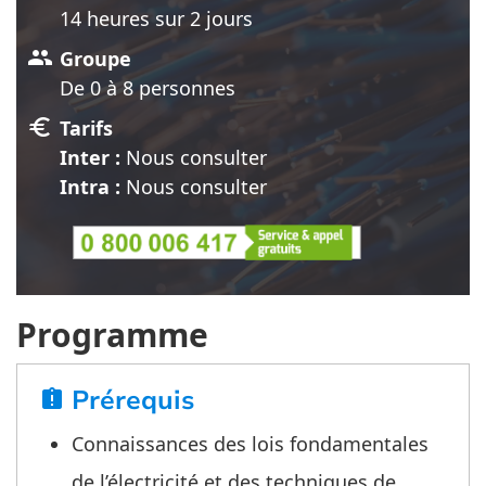
14 heure
s
sur 2 jour
s
group
Groupe
De 0 à 8 personnes
euro
Tarifs
Inter :
Nous consulter
Intra :
Nous consulter
Programme
Prérequis
assignment_late
Connaissances des lois fondamentales
de l’électricité et des techniques de