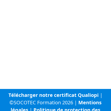
FAQ - Questions fréquentes
À propos de SOCOTEC
Vous trouverez ci-dessous la liste des autres sites
internet du groupe SOCOTEC :
SOCOTEC Groupe
SOCOTEC France
SOCOTEC Certification France
SOCOTEC Smart Solutions
URBYCOM
URBADS
CFA SOCOTEC
Télécharger notre certificat Qualiopi
|
©SOCOTEC Formation 2026 |
Mentions
légales
|
Politique de protection des