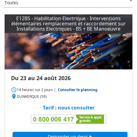
Toutes
E12BS - Habilitation Electrique - Interventions
élémentaires remplacement et raccordement sur
Installations Electriques - BS + BE Manoeuvre
Du 23 au 24 août 2026
access_time
14 heures
sur
2 jours
|
Consulter le planning
place
DUNKERQUE (59)
Tarif : nous consulter
Demander un devis
play_arrow