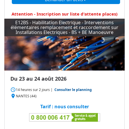
Attention - Inscription sur liste d'attente
places)
E12BS - Habilitation Electrique - Interventions
élémentaires remplacement et raccordement sur
Installations Electriques - BS + BE Manoeuvre
Du 23 au 24 août 2026
access_time
14 heures
sur
2 jours
|
Consulter le planning
place
NANTES (44)
Tarif : nous consulter