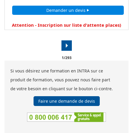
Demander un devis
play_arrow
Attention - Inscription sur liste d'attente
places)
arrow_right
1/293
Si vous désirez une formation en INTRA sur ce
produit de formation, vous pouvez nous faire part
de votre besoin en cliquant sur le bouton ci-contre.
Faire une demande de devis