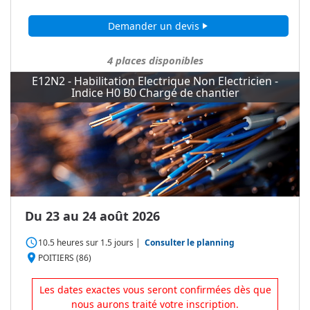
Demander un devis
play_arrow
4
places disponibles
E12N2 - Habilitation Electrique Non Electricien -
Indice H0 B0 Chargé de chantier
Du 23 au 24 août 2026
access_time
10.5 heures
sur
1.5 jours
|
Consulter le planning
place
POITIERS (86)
Les dates exactes vous seront confirmées dès que
nous aurons traité votre inscription.