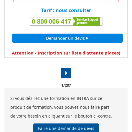
Tarif : nous consulter
Demander un devis
play_arrow
Attention - Inscription sur liste d'attente
places)
arrow_right
1/287
Si vous désirez une formation en INTRA sur ce
produit de formation, vous pouvez nous faire part
de votre besoin en cliquant sur le bouton ci-contre.
Faire une demande de devis