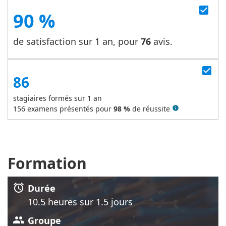
check_box
90 %
de satisfaction sur 1 an, pour
76
avis.
check_box
86
stagiaires formés sur 1 an
156
examens présentés pour
98 %
de réussite
info
Formation
alarm
Durée
10.5 heure
s
sur 1.5 jour
s
group
Groupe