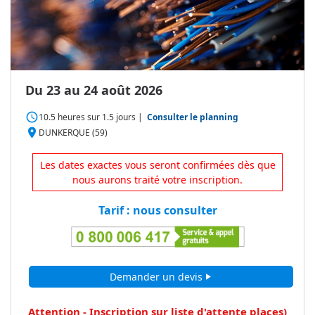
Du 23 au 24 août 2026
access_time
10.5 heures
sur
1.5 jours
|
Consulter le planning
place
DUNKERQUE (59)
Les dates exactes vous seront confirmées dès que
nous aurons traité votre inscription.
Tarif : nous consulter
Demander un devis
play_arrow
Attention - Inscription sur liste d'attente
places)