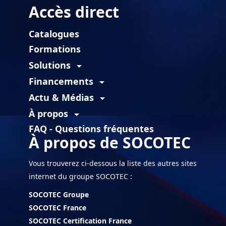
Accès direct
Catalogues
Formations
Solutions
arrow_drop_down
Financements
arrow_drop_down
Actu & Médias
arrow_drop_down
À propos
arrow_drop_down
FAQ - Questions fréquentes
À propos de SOCOTEC
Vous trouverez ci-dessous la liste des autres sites
internet du groupe SOCOTEC :
SOCOTEC Groupe
SOCOTEC France
SOCOTEC Certification France