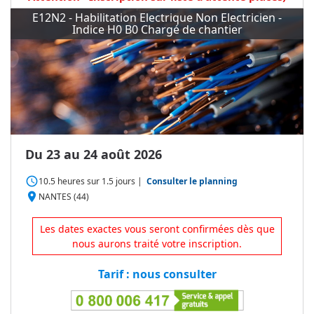
E12N2 - Habilitation Electrique Non Electricien -
Indice H0 B0 Chargé de chantier
Du 23 au 24 août 2026
access_time
10.5 heures
sur
1.5 jours
|
Consulter le planning
place
NANTES (44)
Les dates exactes vous seront confirmées dès que
nous aurons traité votre inscription.
Tarif : nous consulter