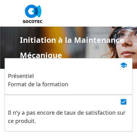
Panneau de gestion des cookies
Initiation à la Maintenance
Mécanique
school
Présentiel
Format de la formation
check_box
Il n'y a pas encore de taux de satisfaction sur
ce produit.