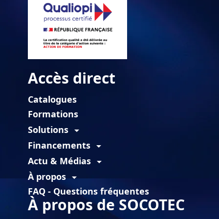
Accès direct
Catalogues
Formations
Solutions
arrow_drop_down
Financements
arrow_drop_down
Actu & Médias
arrow_drop_down
À propos
arrow_drop_down
FAQ - Questions fréquentes
À propos de SOCOTEC