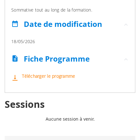
Sommative tout au long de la formation.
Date de modification
date_range
18/05/2026
Fiche Programme
description
Télécharger le programme
vertical_align_bottom
Sessions
Aucune session à venir.