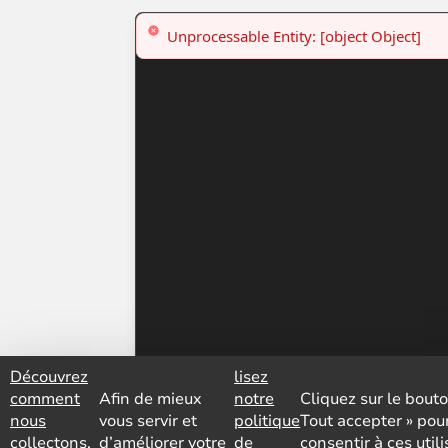
Découvrez
lisez
comment
Afin de mieux
notre
Cliquez sur le bouto
nous
vous servir et
politique
Tout accepter » pou
collectons,
d’améliorer votre
de
consentir à ces util