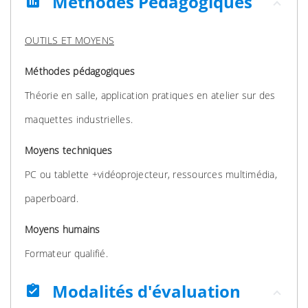
Méthodes Pédagogiques
assessment
OUTILS ET MOYENS
Méthodes pédagogiques
Théorie en salle, application pratiques en atelier sur des
maquettes industrielles.
Moyens techniques
PC ou tablette +vidéoprojecteur, ressources multimédia,
paperboard.
Moyens humains
Formateur qualifié.
Modalités d'évaluation
assignment_turned_in