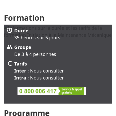
Formation
alarm
Durée
35 heure
s
sur 5 jour
s
group
Groupe
De 3 à 4 personnes
euro
Tarifs
Inter :
Nous consulter
Intra :
Nous consulter
Programme