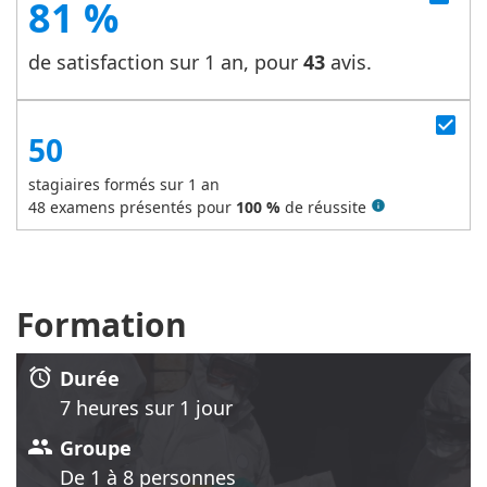
81 %
de satisfaction sur 1 an, pour
43
avis.
check_box
50
stagiaires formés sur 1 an
48
examens présentés pour
100 %
de réussite
info
Formation
alarm
Durée
7 heure
s
sur 1 jour
group
Groupe
De 1 à 8 personnes