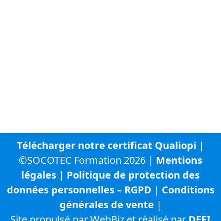
internet du groupe SOCOTEC :
SOCOTEC Groupe
SOCOTEC France
SOCOTEC Certification France
SOCOTEC Smart Solutions
URBYCOM
URBADS
CFA SOCOTEC
Télécharger notre certificat Qualiopi
|
©SOCOTEC Formation 2026 |
Mentions
légales
|
Politique de protection des
données personnelles – RGPD
|
Conditions
générales de vente
|
Site propulsé par WebBiz et réalisé par
DEFI