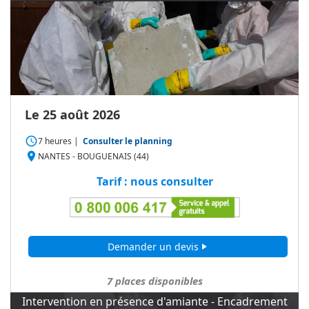
Le 25 août 2026
access_time
7 heures
|
Consulter le planning
place
NANTES - BOUGUENAIS (44)
Tarif : nous consulter
Demander un devis
play_arrow
7
places disponibles
Intervention en présence d'amiante - Encadrement