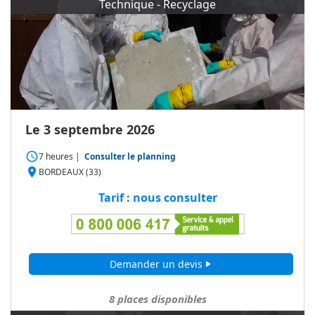
Technique - Recyclage
Le 3 septembre 2026
access_time
7 heures
|
Consulter le planning
place
BORDEAUX (33)
Tarif : nous consulter
Demander un devis
play_arrow
8
places disponibles