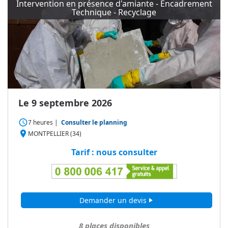
Intervention en présence d'amiante - Encadrement
Technique - Recyclage
Le 9 septembre 2026
access_time
7 heures
|
Consulter le planning
place
MONTPELLIER (34)
Tarif : nous consulter
Demander un devis
play_arrow
8
places disponibles