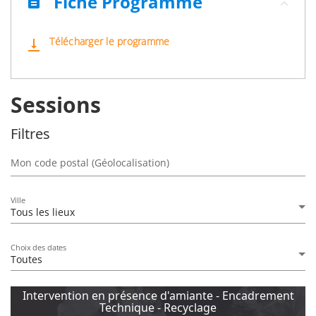
Fiche Programme
description
Télécharger le programme
vertical_align_bottom
Sessions
Filtres
Mon code postal (Géolocalisation)
Ville
Tous les lieux
Choix des dates
Toutes
Intervention en présence d'amiante - Encadrement
Technique - Recyclage