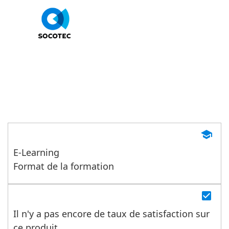
Lutter contre le Covid 19 en
situation de travail (Serious 
immersif)
school
E-Learning
Format de la formation
check_box
Il n'y a pas encore de taux de satisfaction sur
ce produit.