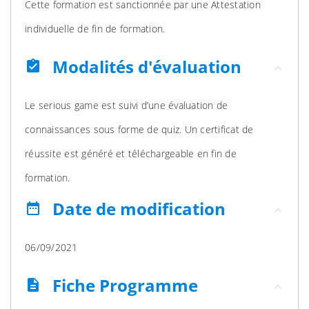
Cette formation est sanctionnée par une Attestation
individuelle de fin de formation.
Modalités d'évaluation
assignment_turned_in
Le serious game est suivi d’une évaluation de
connaissances sous forme de quiz. Un certificat de
réussite est généré et téléchargeable en fin de
formation.
Date de modification
date_range
06/09/2021
Fiche Programme
description