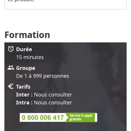
Formation
alarm
Durée
15 minute
s
group
Groupe
De 1 à 999 personnes
euro
Tarifs
Inter :
Nous consulter
Intra :
Nous consulter