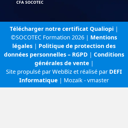
CFA SOCOTEC
Télécharger notre certificat Qualiopi
|
©SOCOTEC Formation 2026 |
Mentions
légales
|
Politique de protection des
données personnelles – RGPD
|
Conditions
générales de vente
|
Site propulsé par WebBiz et réalisé par
DEFI
Informatique
| Mozaïk - vmaster