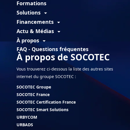
Formations
Solutions
arrow_drop_down
Financements
arrow_drop_down
Actu & Médias
arrow_drop_down
À propos
arrow_drop_down
FAQ - Questions fréquentes
À propos de SOCOTEC
Vous trouverez ci-dessous la liste des autres sites
internet du groupe SOCOTEC :
SOCOTEC Groupe
SOCOTEC France
SOCOTEC Certification France
SOCOTEC Smart Solutions
URBYCOM
URBADS