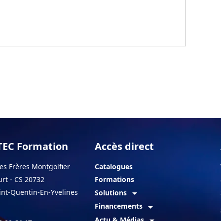
EC Formation
Accès direct
es Frères Montgolfier
Catalogues
rt - CS 20732
Formations
int-Quentin-En-Yvelines
arrow_drop_down
Solutions
arrow_drop_down
Financements
arrow_drop_down
Actu & Médias