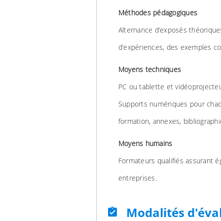
Méthodes pédagogiques
Alternance d’exposés théoriques
d’expériences, des exemples con
Moyens techniques
PC ou tablette et vidéoprojecte
Supports numériques pour chaqu
formation, annexes, bibliograph
Moyens humains
Formateurs qualifiés assurant 
entreprises.
Modalités d'éva
assignment_turned_in