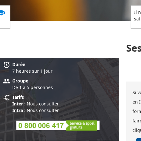
chool
Il 
sat
Se
alarm
Durée
7 heure
s
sur 1 jour
group
Groupe
De 1 à 5 personnes
Si 
euro
Tarifs
en 
Inter :
Nous consulter
Intra :
Nous consulter
for
fair
cliq