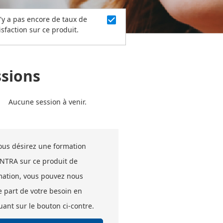
check_box
n'y a pas encore de taux de
isfaction sur ce produit.
ssions
Aucune session à venir.
vous désirez une formation
INTRA sur ce produit de
mation, vous pouvez nous
e part de votre besoin en
uant sur le bouton ci-contre.