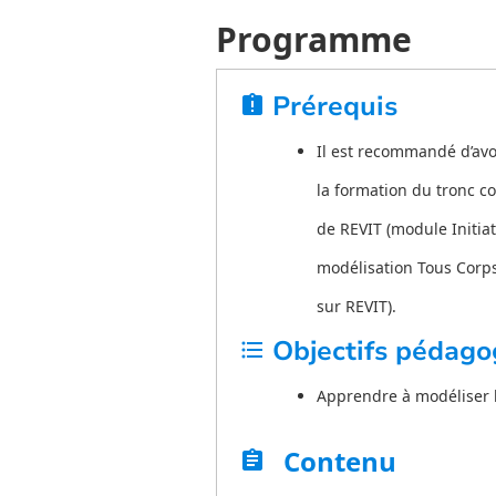
Programme
Prérequis
assignment_late
Il est recommandé d’avoi
la formation du tronc 
de REVIT (module Initiat
modélisation Tous Corps
sur REVIT).
Objectifs pédago
format_list_bulleted
Apprendre à modéliser l
Contenu
assignment