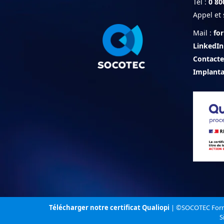
Tél :
0 80
Appel et 
Mail :
fo
LinkedIn
Contacte
Implanta
Télécharger notre certificat Qualiopi
| ©SOCOTEC Form
S