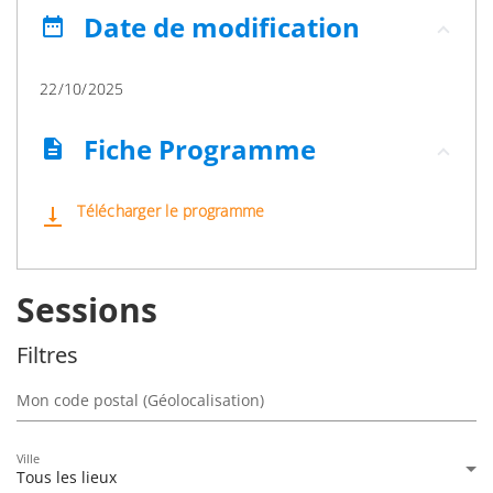
Date de modification
date_range
22/10/2025
Fiche Programme
description
Télécharger le programme
vertical_align_bottom
Sessions
Filtres
Mon code postal (Géolocalisation)
Ville
Tous les lieux