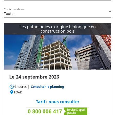
Choix des dates
Toutes
Les pathologies d’origine biologique en
construction bois
Le 24 septembre 2026
access_time
4 heures
|
Consulter le planning
place
FOAD
Tarif : nous consulter