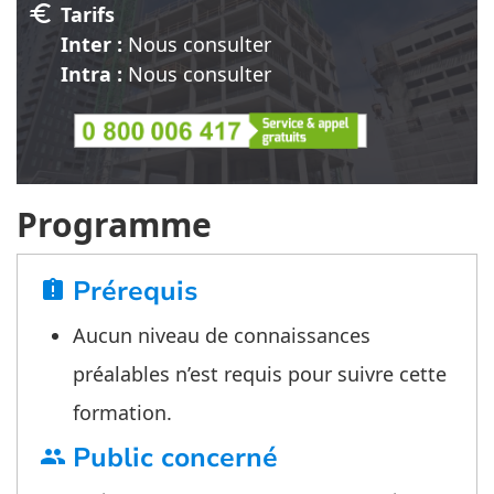
euro
Tarifs
Inter :
Nous consulter
Intra :
Nous consulter
Programme
Prérequis
assignment_late
Aucun niveau de connaissances
préalables n’est requis pour suivre cette
formation.
Public concerné
group