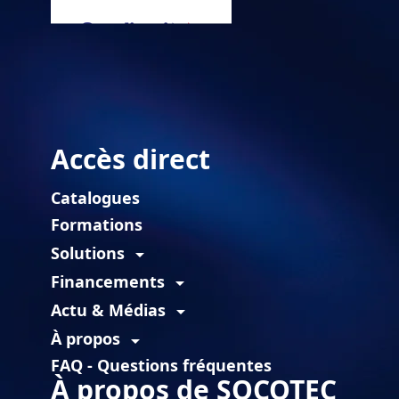
Accès direct
Catalogues
Formations
Solutions
arrow_drop_down
Financements
arrow_drop_down
Actu & Médias
arrow_drop_down
À propos
arrow_drop_down
FAQ - Questions fréquentes
À propos de SOCOTEC