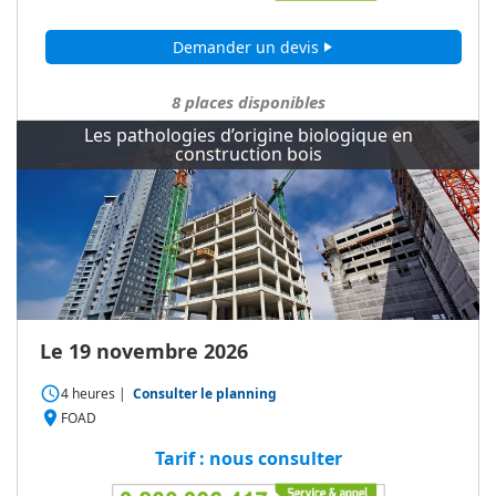
Demander un devis
play_arrow
8
places disponibles
Les pathologies d’origine biologique en
construction bois
Le 19 novembre 2026
access_time
4 heures
|
Consulter le planning
place
FOAD
Tarif : nous consulter