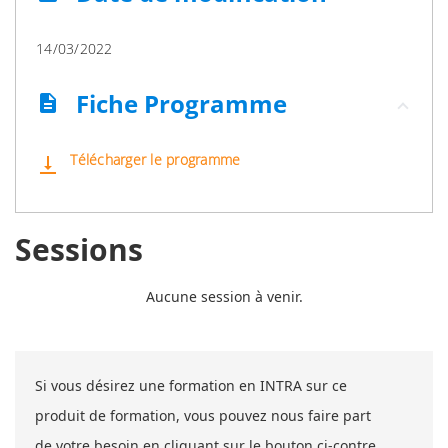
14/03/2022
Fiche Programme
description
Télécharger le programme
vertical_align_bottom
Sessions
Aucune session à venir.
Si vous désirez une formation en INTRA sur ce
produit de formation, vous pouvez nous faire part
de votre besoin en cliquant sur le bouton ci-contre.