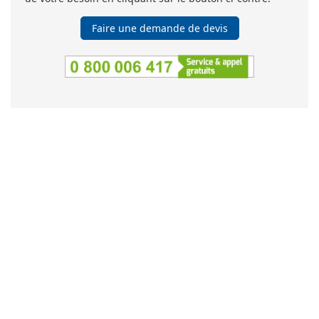
Faire une demande de devis
SOCOTEC Formation
5 place des Frères Montgolfier
Guyancourt - CS 20732
78182 Saint-Quentin-En-Yvelines
Cedex
Tél :
0 800 00 64 17