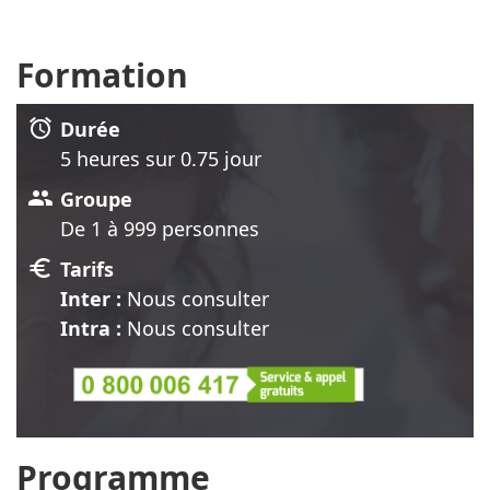
Formation
alarm
Durée
5 heure
s
sur 0.75 jour
group
Groupe
De 1 à 999 personnes
euro
Tarifs
Inter :
Nous consulter
Intra :
Nous consulter
Programme