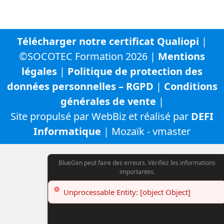
Télécharger notre certificat Qualiopi
|
©SOCOTEC Formation 2026 |
Mentions
légales
|
Politique de protection des
données personnelles – RGPD
|
Conditions
générales de vente
|
Site propulsé par WebBiz et réalisé par
DEFI
Informatique
| Mozaïk - vmaster