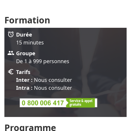
Formation
alarm
Durée
15 minute
s
group
Groupe
De 1 à 999 personnes
euro
Tarifs
Inter :
Nous consulter
Intra :
Nous consulter
Programme