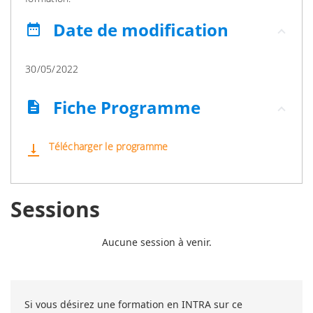
Date de modification
date_range
30/05/2022
Fiche Programme
description
Télécharger le programme
vertical_align_bottom
Sessions
Aucune session à venir.
Si vous désirez une formation en INTRA sur ce