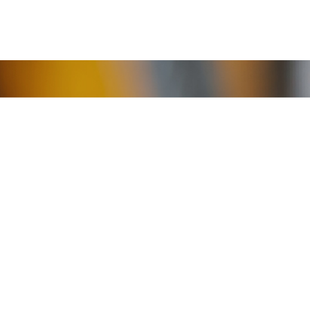
es risques de circulati
nnement