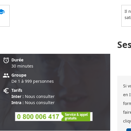
chool
Il 
sat
Se
alarm
Durée
30 minute
s
group
Groupe
De 1 à 999 personnes
Si 
euro
Tarifs
en 
Inter :
Nous consulter
Intra :
Nous consulter
for
fair
cliq