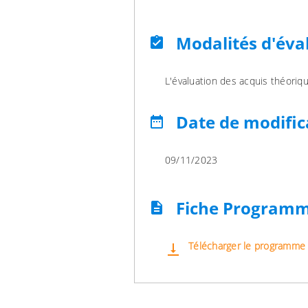
Modalités d'éva
assignment_turned_in
L'évaluation des acquis théoriqu
Date de modific
date_range
09/11/2023
Fiche Program
description
Télécharger le programme
vertical_align_bottom