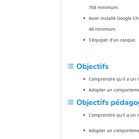
768 minimum.
Avoir installé Google C
48 minimum.
S'équiper d'un casque.
Objectifs
format_list_bulleted
Comprendre qu'il a un r
Adopter un comportemen
Objectifs pédago
format_list_bulleted
Comprendre qu'il a un r
Adopter un comportemen