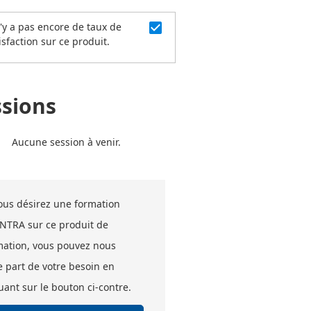
check_box
n'y a pas encore de taux de
isfaction sur ce produit.
ssions
Aucune session à venir.
vous désirez une formation
INTRA sur ce produit de
mation, vous pouvez nous
e part de votre besoin en
uant sur le bouton ci-contre.