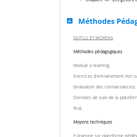
Méthodes Péda
assessment
OUTILS ET MOYENS
Méthodes pédagogiques
Module e-learning.
Exercices d’entrainement non s
(évaluation des connaissances).
Données de suivi de la platefo
final.
Moyens techniques
E-learning sur plateforme dédié