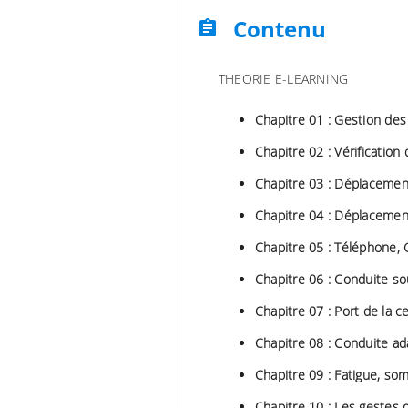
Contenu
assignment
THEORIE E-LEARNING
Chapitre 01 : Gestion de
Chapitre 02 : Vérificatio
Chapitre 03 : Déplacemen
Chapitre 04 : Déplacemen
Chapitre 05 : Téléphone
Chapitre 06 : Conduite sou
Chapitre 07 : Port de la c
Chapitre 08 : Conduite ad
Chapitre 09 : Fatigue, so
Chapitre 10 : Les gestes 