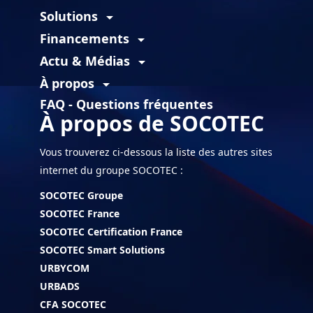
Solutions
arrow_drop_down
Financements
arrow_drop_down
Actu & Médias
arrow_drop_down
À propos
arrow_drop_down
FAQ - Questions fréquentes
À propos de SOCOTEC
Vous trouverez ci-dessous la liste des autres sites
internet du groupe SOCOTEC :
SOCOTEC Groupe
SOCOTEC France
SOCOTEC Certification France
SOCOTEC Smart Solutions
URBYCOM
URBADS
CFA SOCOTEC