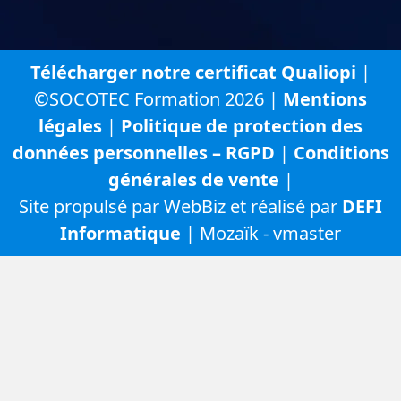
Télécharger notre certificat Qualiopi
|
©SOCOTEC Formation 2026 |
Mentions
légales
|
Politique de protection des
données personnelles – RGPD
|
Conditions
générales de vente
|
Site propulsé par WebBiz et réalisé par
DEFI
Informatique
| Mozaïk - vmaster