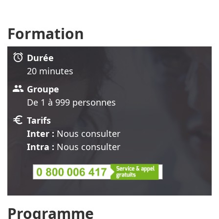
Formation
alarm
Durée
20 minute
s
group
Groupe
De 1 à 999 personnes
euro
Tarifs
Inter :
Nous consulter
Intra :
Nous consulter
Programme