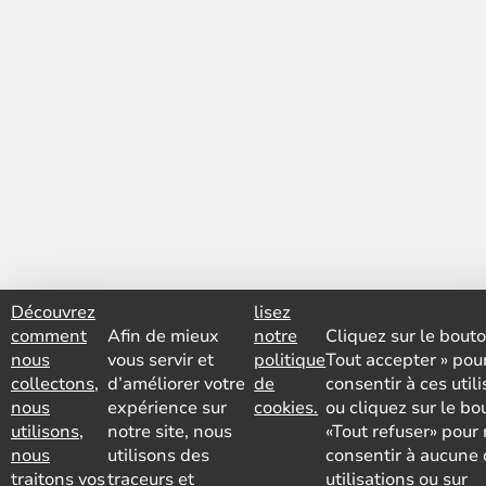
Découvrez
lisez
comment
Afin de mieux
notre
Cliquez sur le bouto
nous
vous servir et
politique
Tout accepter » pou
collectons,
d’améliorer votre
de
consentir à ces util
nous
expérience sur
cookies.
ou cliquez sur le bo
utilisons,
notre site, nous
«Tout refuser» pour
nous
utilisons des
consentir à aucune 
traitons vos
traceurs et
utilisations ou sur