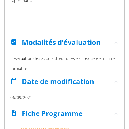
l’apprenant.
Modalités d'évaluation
assignment_turned_in
L'évaluation des acquis théoriques est réalisée en fin de
formation.
Date de modification
date_range
06/09/2021
Fiche Programme
description