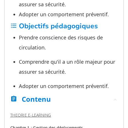
assurer sa sécurité.
Adopter un comportement préventif.
Objectifs pédagogiques
format_list_bulleted
Prendre conscience des risques de
circulation.
Comprendre qu'il a un rôle majeur pour
assurer sa sécurité.
Adopter un comportement préventif.
Contenu
assignment
THEORIE E-LEARNING
Chapitre 1 : Gestion des déplacements