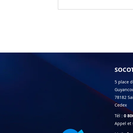
SOCOT
5 place d
Guyancou
78182 Sa
Cedex
Tél :
0 80
Appel et 