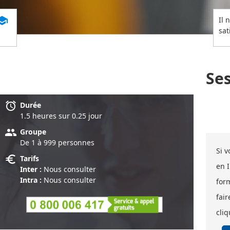
chool
Il 
sat
Se
alarm
Durée
1.5 heure
s
sur 0.25 jour
group
Groupe
De 1 à 999 personnes
Si 
euro
Tarifs
en 
Inter :
Nous consulter
Intra :
Nous consulter
for
fair
cliq