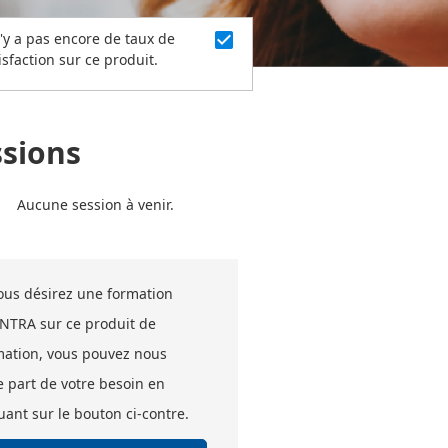
check_box
n'y a pas encore de taux de
isfaction sur ce produit.
ssions
Aucune session à venir.
vous désirez une formation
INTRA sur ce produit de
mation, vous pouvez nous
e part de votre besoin en
uant sur le bouton ci-contre.