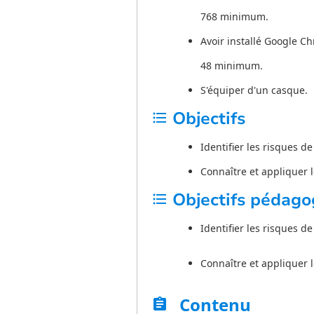
768 minimum.
Avoir installé Google C
48 minimum.
S'équiper d'un casque.
Objectifs
format_list_bulleted
Identifier les risques de
Connaître et appliquer 
Objectifs pédago
format_list_bulleted
Identifier les risques de
Connaître et appliquer 
Contenu
assignment