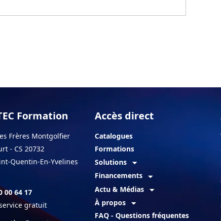
EC Formation
Accès direct
es Frères Montgolfier
Catalogues
rt - CS 20732
Formations
int-Quentin-En-Yvelines
arrow_drop_down
Solutions
arrow_drop_down
Financements
arrow_drop_down
Actu & Médias
0 00 64 17
arrow_drop_down
À propos
service gratuit
FAQ - Questions fréquentes