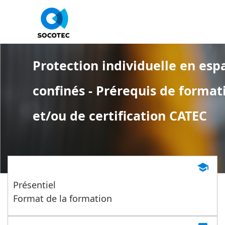
Panneau de gestion des cookies
Protection individuelle en esp
confinés - Prérequis de format
et/ou de certification CATEC
school
Présentiel
Format de la formation