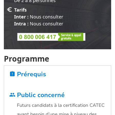
De 2 à 8 personnes
euro
Tarifs
Inter :
Nous consulter
Intra :
Nous consulter
Programme
Prérequis
assignment_late
Public concerné
group
Futurs candidats à la certification CATEC
ayant besoin d’une mise à niveau des