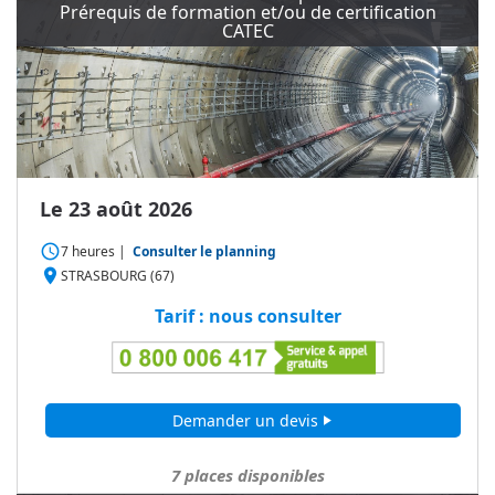
Prérequis de formation et/ou de certification
CATEC
Le 23 août 2026
access_time
7 heures
|
Consulter le planning
place
STRASBOURG (67)
Tarif : nous consulter
Demander un devis
play_arrow
7
places disponibles