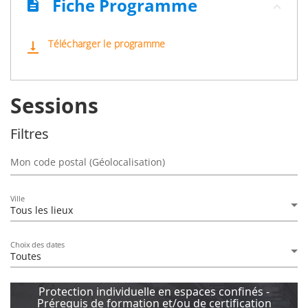
Fiche Programme
description
Télécharger le programme
vertical_align_bottom
Sessions
Filtres
Mon code postal (Géolocalisation)
Ville
Tous les lieux
Choix des dates
Toutes
Protection individuelle en espaces confinés -
Prérequis de formation et/ou de certification