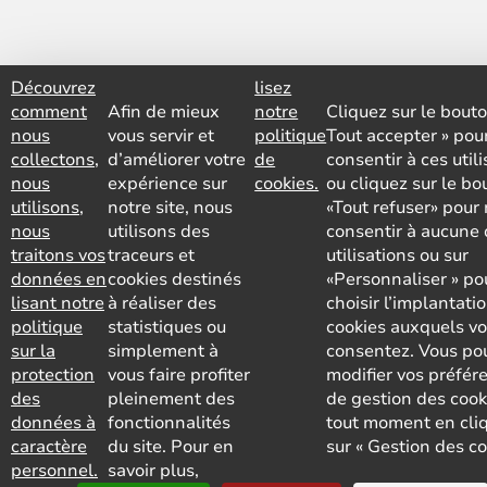
Découvrez
lisez
comment
Afin de mieux
notre
Cliquez sur le bouto
nous
vous servir et
politique
Tout accepter » pou
collectons,
d’améliorer votre
de
consentir à ces util
nous
expérience sur
cookies.
ou cliquez sur le bo
utilisons,
notre site, nous
«Tout refuser» pour
nous
utilisons des
consentir à aucune 
traitons vos
traceurs et
utilisations ou sur
données en
cookies destinés
«Personnaliser » po
lisant notre
à réaliser des
choisir l’implantati
politique
statistiques ou
cookies auxquels v
sur la
simplement à
consentez. Vous po
protection
vous faire profiter
modifier vos préfér
des
pleinement des
de gestion des cook
données à
fonctionnalités
tout moment en cli
caractère
du site. Pour en
sur « Gestion des co
personnel.
savoir plus,