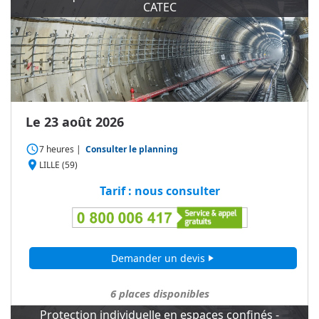
CATEC
Le 23 août 2026
access_time
7 heures
|
Consulter le planning
place
LILLE (59)
Tarif : nous consulter
Demander un devis
play_arrow
6
places disponibles
Protection individuelle en espaces confinés -