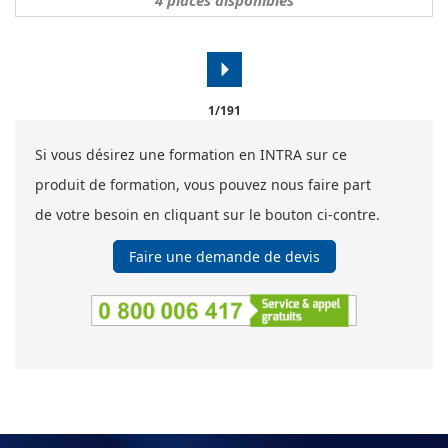
4
places disponibles
arrow_right
1/191
Si vous désirez une formation en INTRA sur ce
produit de formation, vous pouvez nous faire part
de votre besoin en cliquant sur le bouton ci-contre.
Faire une demande de devis