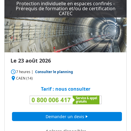
Protection individuelle en espaces confinés -
Prérequis de formation et/ou de certification
CATEC
Le 23 août 2026
access_time
7 heures
|
Consulter le planning
place
CAEN (14)
Tarif : nous consulter
Demander un devis
play_arrow