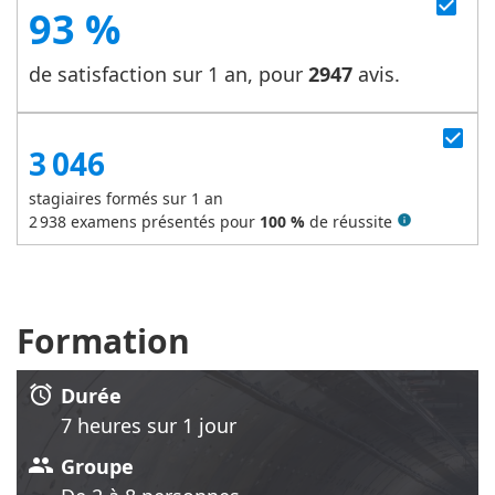
check_box
93 %
de satisfaction sur 1 an, pour
2947
avis.
check_box
3 046
stagiaires formés sur 1 an
2 938
examens présentés pour
100 %
de réussite
info
Formation
alarm
Durée
7 heure
s
sur 1 jour
group
Groupe