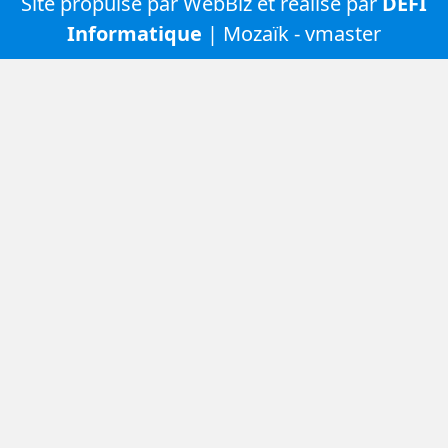
Site propulsé par WebBiz et réalisé par
DEFI
Informatique
| Mozaïk - vmaster