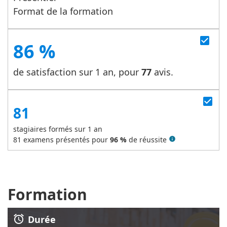
Format de la formation
check_box
86 %
de satisfaction sur 1 an, pour
77
avis.
check_box
81
stagiaires formés sur 1 an
81
examens présentés pour
96 %
de réussite
info
Formation
alarm
Durée