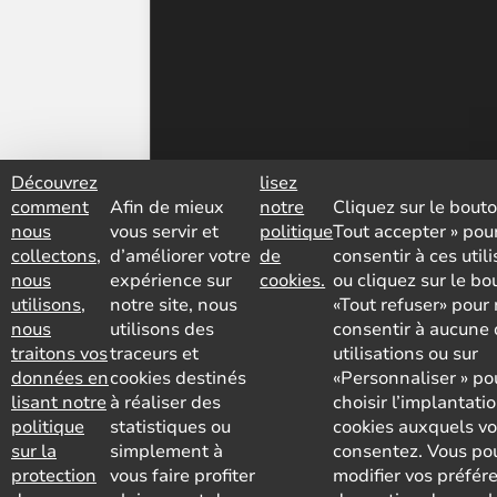
Découvrez
lisez
comment
Afin de mieux
notre
Cliquez sur le bouto
nous
vous servir et
politique
Tout accepter » pou
collectons,
d’améliorer votre
de
consentir à ces util
nous
expérience sur
cookies.
ou cliquez sur le bo
utilisons,
notre site, nous
«Tout refuser» pour
nous
utilisons des
consentir à aucune 
traitons vos
traceurs et
utilisations ou sur
données en
cookies destinés
«Personnaliser » po
lisant notre
à réaliser des
choisir l’implantati
politique
statistiques ou
cookies auxquels v
sur la
simplement à
consentez. Vous po
protection
vous faire profiter
modifier vos préfér