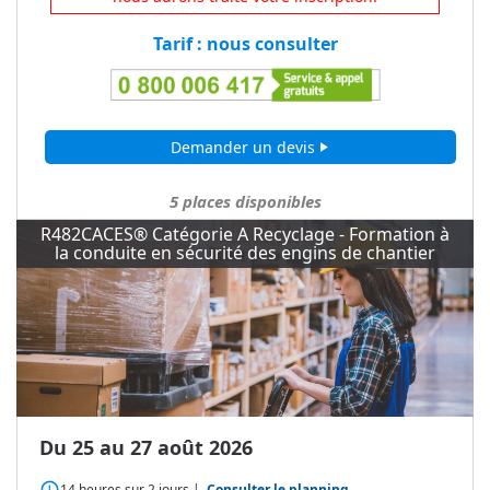
Tarif : nous consulter
Demander un devis
play_arrow
5
places disponibles
R482CACES® Catégorie A Recyclage - Formation à
la conduite en sécurité des engins de chantier
Du 25 au 27 août 2026
access_time
14 heures
sur
2 jours
|
Consulter le planning