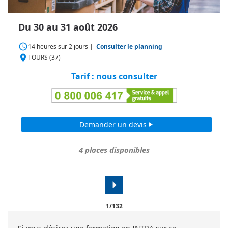
Du 30 au 31 août 2026
access_time
14 heures
sur
2 jours
|
Consulter le planning
place
TOURS (37)
Tarif : nous consulter
Demander un devis
play_arrow
4
places disponibles
arrow_right
1/132