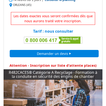
place
ORLEANS (45)
Les dates exactes vous seront confirmées dès que
nous aurons traité votre inscription.
Tarif : nous consulter
Demander un devis
play_arrow
Attention - Inscription sur liste d'attente
places)
R482CACES® Catégorie A Recyclage - Formation à
la conduite en sécurité des engins de chantier