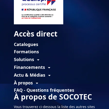
Accès direct
Catalogues
Formations
Solutions
arrow_drop_down
Financements
arrow_drop_down
Actu & Médias
arrow_drop_down
À propos
arrow_drop_down
FAQ - Questions fréquentes
À propos de SOCOTEC
Vous trouverez ci-dessous la liste des autres sites