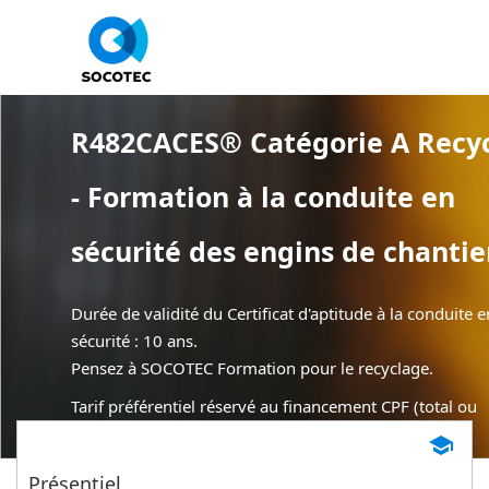
Panneau de gestion des cookies
R482CACES® Catégorie A Recy
- Formation à la conduite en
sécurité des engins de chantie
Durée de validité du Certificat d'aptitude à la conduite e
sécurité : 10 ans.
Pensez à SOCOTEC Formation pour le recyclage.
Tarif préférentiel réservé au financement CPF (total ou
partiel).
school
Présentiel