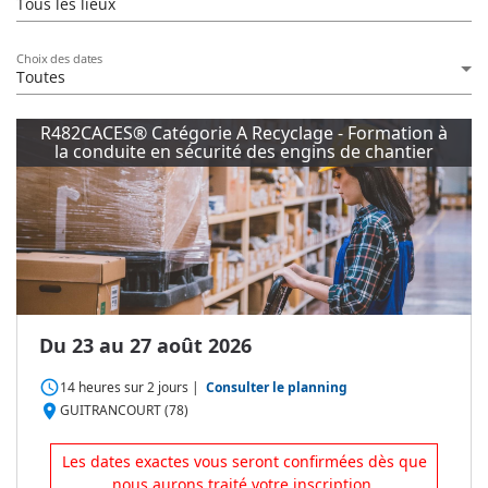
Tous les lieux
Choix des dates
Toutes
R482CACES® Catégorie A Recyclage - Formation à
la conduite en sécurité des engins de chantier
Du 23 au 27 août 2026
access_time
14 heures
sur
2 jours
|
Consulter le planning
place
GUITRANCOURT (78)
Les dates exactes vous seront confirmées dès que
nous aurons traité votre inscription.