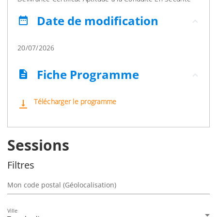
Date de modification
date_range
20/07/2026
Fiche Programme
description
Télécharger le programme
vertical_align_bottom
Sessions
Filtres
Mon code postal (Géolocalisation)
Ville