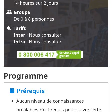
14 heure
s
sur 2 jour
s
group
Groupe
De 0 à 8 personnes
euro
Tarifs
Inter :
Nous consulter
Intra :
Nous consulter
Programme
Prérequis
assignment_late
Aucun niveau de connaissances
préalables n’est requis pour suivre cette