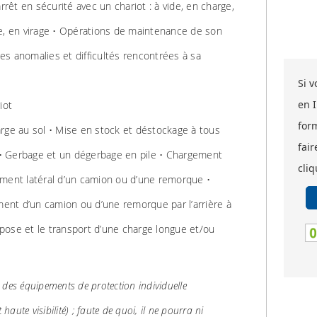
arrêt en sécurité avec un chariot : à vide, en charge,
e, en virage • Opérations de maintenance de son
s anomalies et difficultés rencontrées à sa
Si 
en 
iot
for
rge au sol • Mise en stock et déstockage à tous
fair
r • Gerbage et un dégerbage en pile • Chargement
cliq
ement latéral d’un camion ou d’une remorque •
nt d’un camion ou d’une remorque par l’arrière à
dépose et le transport d’une charge longue et/ou
 des équipements de protection individuelle
 haute visibilité) ; faute de quoi, il ne pourra ni