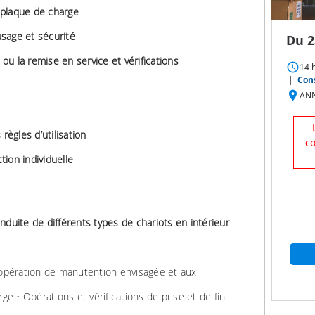
a plaque de charge
’usage et sécurité
Du 2
 ou la remise en service et vérifications
access_time
14 
|
Cons
place
ANN
règles d’utilisation
c
ion individuelle
nduite de différents types de chariots en intérieur
’opération de manutention envisagée et aux
rge • Opérations et vérifications de prise et de fin