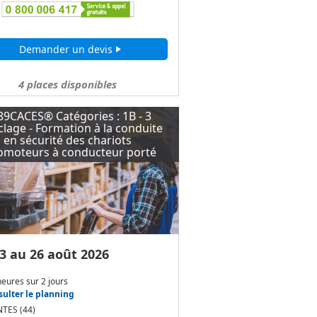
Demander un devis
play_arrow
4
places disponibles
89CACES® Catégories : 1B - 3
lage - Formation à la conduite
en sécurité des chariots
omoteurs à conducteur porté
3 au 26 août 2026
heures
sur
2 jours
ulter le planning
TES (44)