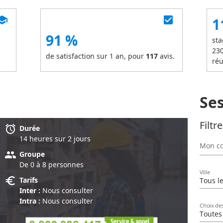
chool
check_box
1
91 %
sta
23
de satisfaction sur 1 an, pour
117
avis.
réu
Se
Filtr
alarm
Durée
14 heure
s
sur 2 jour
s
Mon co
group
Groupe
De 0 à 8 personnes
Ville
euro
Tarifs
Tous le
Inter :
Nous consulter
Intra :
Nous consulter
Choix de
Toutes