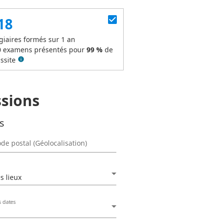
check_box
18
giaires formés sur 1 an
0
examens présentés pour
99 %
de
ssite
info
ssions
es
de postal (Géolocalisation)
s lieux
s dates