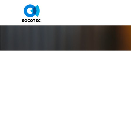
R489CACES® C
Formation à 
chariots au
Durée de validité du Certificat d'apti
Pensez à SOCOTEC Formation pour le
Tarif préférentiel réservé au financem