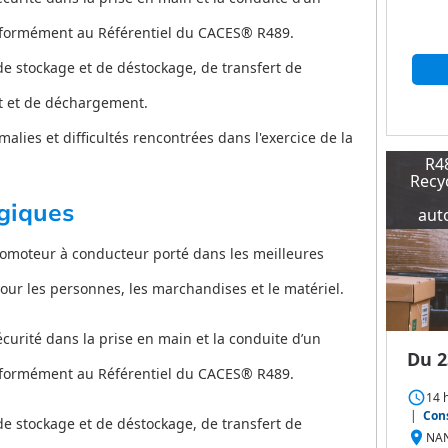
nformément au Référentiel du CACES® R489.
de stockage et de déstockage, de transfert de
t et de déchargement.
lies et difficultés rencontrées dans l'exercice de la
R4
Recyc
giques
aut
omoteur à conducteur porté dans les meilleures
our les personnes, les marchandises et le matériel.
écurité dans la prise en main et la conduite d’un
Du 2
nformément au Référentiel du CACES® R489.
access_time
14 
|
Cons
de stockage et de déstockage, de transfert de
place
NAN