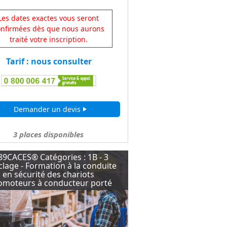
Les dates exactes vous seront
onfirmées dès que nous aurons
traité votre inscription.
Tarif : nous consulter
Demander un devis
play_arrow
3
places disponibles
89CACES® Catégories : 1B - 3
lage - Formation à la conduite
en sécurité des chariots
omoteurs à conducteur porté