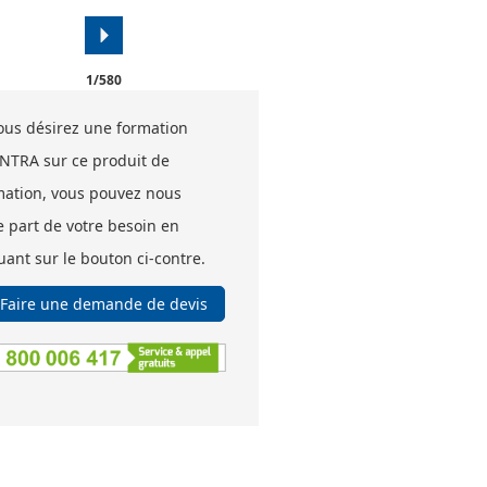
arrow_right
1/580
vous désirez une formation
INTRA sur ce produit de
mation, vous pouvez nous
e part de votre besoin en
uant sur le bouton ci-contre.
Faire une demande de devis