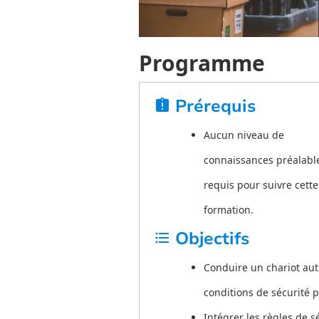
Programme
Prérequis
assignment_late
Aucun niveau de
connaissances préalable
requis pour suivre cette
formation.
Objectifs
format_list_bulleted
Conduire un chariot aut
conditions de sécurité p
Intégrer les règles de s