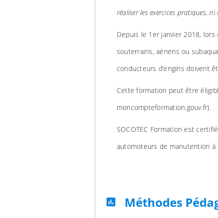
réaliser les exercices pratiques, ni 
Depuis le 1er janvier 2018, lors
souterrains, aériens ou subaquat
conducteurs d’engins doivent êtr
Cette formation peut être éligibl
moncompteformation.gouv.fr).
SOCOTEC Formation est certifiée
automoteurs de manutention à 
Méthodes Péda
assessment