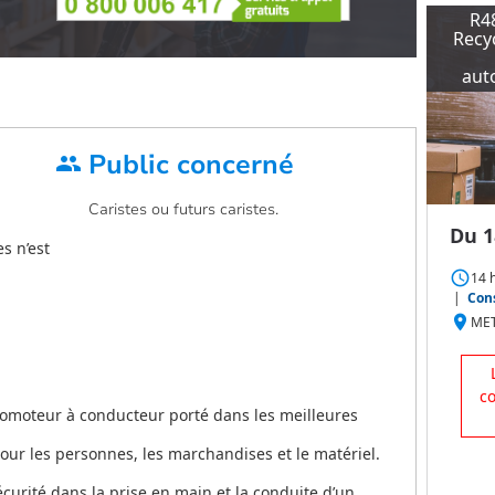
R4
Recyc
aut
Public concerné
group
Caristes ou futurs caristes.
Du 1
s n’est
access_time
14 
|
Cons
place
MET
c
omoteur à conducteur porté dans les meilleures
our les personnes, les marchandises et le matériel.
écurité dans la prise en main et la conduite d’un