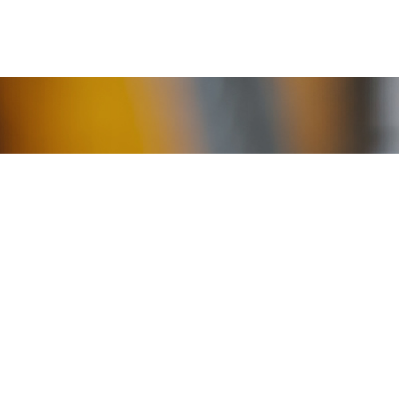
atégories : 1B - 3 Rec
la conduite en sécurit
tomoteurs à conducteur
tude à la conduite en sécurité : 5 ans.
 recyclage.
ent CPF (total ou partiel).