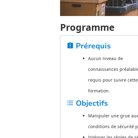
Programme
Prérequis
assignment_late
Aucun niveau de
connaissances préalable
requis pour suivre cette
formation.
Objectifs
format_list_bulleted
Manipuler une grue auxi
conditions de sécurité p
Intégrer les règles de s