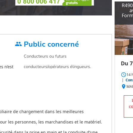
R490
a
Forma
Public concerné
group
Conducteurs ou futurs
Du 7
s n’est
conducteurs/opérateurs élingueurs.
access_time
14 
|
Cons
place
MAR
c
liaire de chargement dans les meilleures
our les personnes, les marchandises et le matériel.
écurité dans la prise en main et la conduite d’une