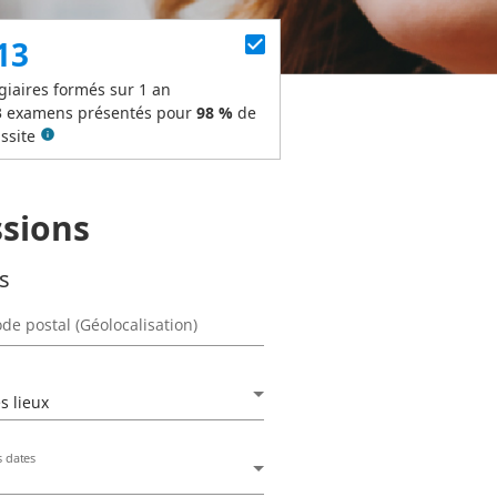
check_box
13
giaires formés sur 1 an
3
examens présentés pour
98 %
de
ssite
info
ssions
es
de postal (Géolocalisation)
s lieux
s dates