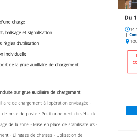
Du 1
 d’une charge
access_time
14 
balisage et signalisation
|
Cons
place
TOU
 règles d’utilisation
 individuelle
c
port de la grue auxiliaire de chargement
nduite sur grue auxiliaire de chargement
iliaire de chargement à l’opération envisagée •
ns de prise de poste • Positionnement du véhicule
age de la zone • Mise en place de stabilisateurs •
nt • Elingage de charges • Utilisation de