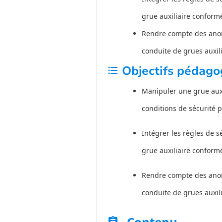
grue auxiliaire confor
Rendre compte des anoma
conduite de grues auxili
Objectifs pédago
format_list_bulleted
Manipuler une grue auxi
conditions de sécurité p
Intégrer les règles de s
grue auxiliaire confor
Rendre compte des anoma
conduite de grues auxili
Contenu
assignment