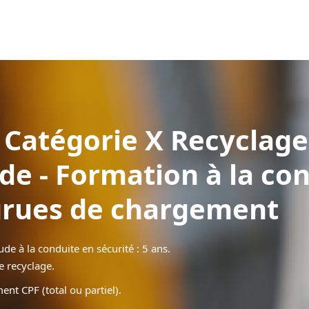
Catégorie X Recyclage
e - Formation à la con
 grues de chargement
tude à la conduite en sécurité : 5 ans.
 recyclage.
ent CPF (total ou partiel).