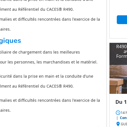
mément au Référentiel du CACES® R490.
lies et difficultés rencontrées dans l'exercice de la
aires.
giques
R490
a
liaire de chargement dans les meilleures
Forma
our les personnes, les marchandises et le matériel.
écurité dans la prise en main et la conduite d’une
mément au Référentiel du CACES® R490.
lies et difficultés rencontrées dans l'exercice de la
Du 1
aires.
access_time
14 
|
Cons
place
GUI