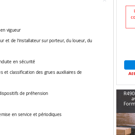
c
 en vigueur
r et de l’installateur sur porteur, du loueur, du
nduite en sécurité
s et classification des grues auxiliaires de
Att
R490
spositifs de préhension
a
Forma
remise en service et périodiques