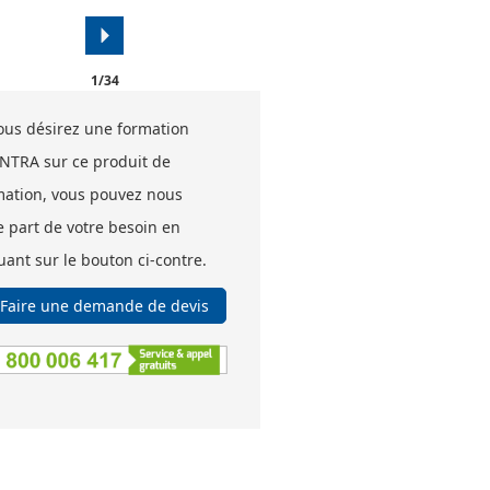
arrow_right
1/34
vous désirez une formation
INTRA sur ce produit de
mation, vous pouvez nous
e part de votre besoin en
uant sur le bouton ci-contre.
Faire une demande de devis