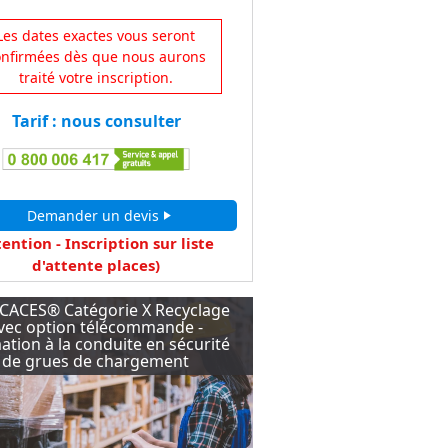
Les dates exactes vous seront
onfirmées dès que nous aurons
traité votre inscription.
Tarif : nous consulter
Demander un devis
play_arrow
ention - Inscription sur liste
d'attente
places)
CACES® Catégorie X Recyclage
vec option télécommande -
tion à la conduite en sécurité
de grues de chargement