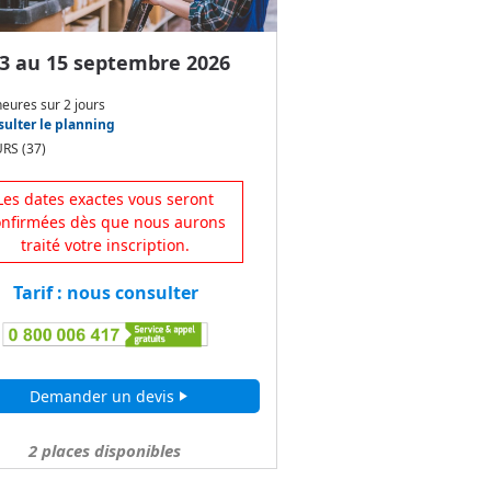
3 au 15 septembre 2026
heures
sur
2 jours
ulter le planning
RS (37)
Les dates exactes vous seront
onfirmées dès que nous aurons
traité votre inscription.
Tarif : nous consulter
Demander un devis
play_arrow
2
places disponibles