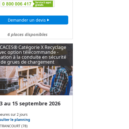
Demander un devis
play_arrow
6
places disponibles
CACES® Catégorie X Recyclage
vec option télécommande -
tion à la conduite en sécurité
de grues de chargement
3 au 15 septembre 2026
heures
sur
2 jours
ulter le planning
TRANCOURT (78)