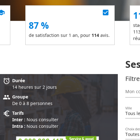
chool
check_box
1
87 %
sta
11
de satisfaction sur 1 an, pour
114
avis.
réu
Se
Filtr
alarm
Durée
14 heure
s
sur 2 jour
s
Mon co
group
Groupe
De 0 à 8 personnes
Ville
euro
Tarifs
Tous le
Inter :
Nous consulter
Intra :
Nous consulter
Choix de
Toutes