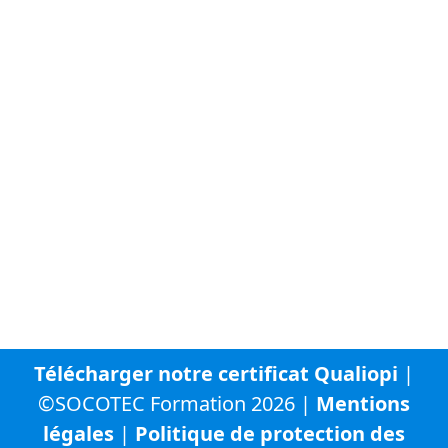
À propos de SOCOTEC
Vous trouverez ci-dessous la liste des autres sites
internet du groupe SOCOTEC :
SOCOTEC Groupe
SOCOTEC France
SOCOTEC Certification France
SOCOTEC Smart Solutions
URBYCOM
URBADS
CFA SOCOTEC
Télécharger notre certificat Qualiopi
|
©SOCOTEC Formation 2026 |
Mentions
légales
|
Politique de protection des