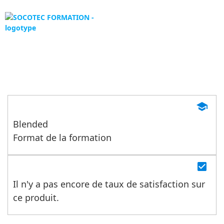
Panneau de gestion des cookies
Référent COVID du Maître
d’Ouvrage
school
Blended
Format de la formation
check_box
Il n'y a pas encore de taux de satisfaction sur
ce produit.