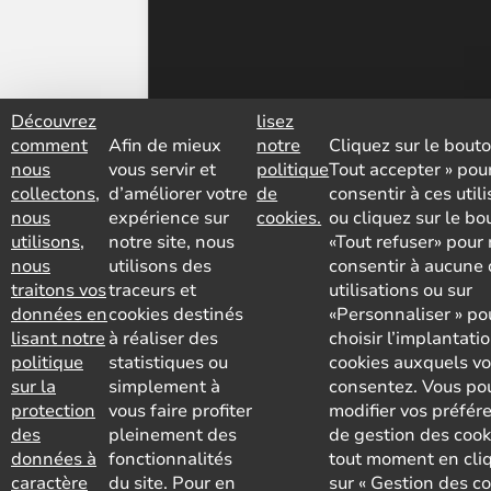
Découvrez
lisez
comment
Afin de mieux
notre
Cliquez sur le bouto
nous
vous servir et
politique
Tout accepter » pou
collectons,
d’améliorer votre
de
consentir à ces util
nous
expérience sur
cookies.
ou cliquez sur le bo
utilisons,
notre site, nous
«Tout refuser» pour
nous
utilisons des
consentir à aucune 
traitons vos
traceurs et
utilisations ou sur
données en
cookies destinés
«Personnaliser » po
lisant notre
à réaliser des
choisir l’implantati
politique
statistiques ou
cookies auxquels v
sur la
simplement à
consentez. Vous po
protection
vous faire profiter
modifier vos préfér
des
pleinement des
de gestion des cook
données à
fonctionnalités
tout moment en cli
caractère
du site. Pour en
sur « Gestion des co