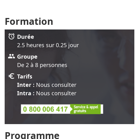
Formation
alarm
Durée
2.5 heure
s
sur 0.25 jour
group
Groupe
De 2 à 8 personnes
euro
Tarifs
Inter :
Nous consulter
Intra :
Nous consulter
Programme