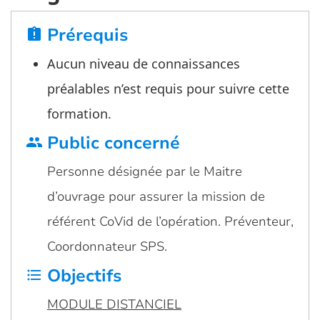
Prérequis
assignment_late
Aucun niveau de connaissances
préalables n’est requis pour suivre cette
formation.
Public concerné
group
Personne désignée par le Maitre
d’ouvrage pour assurer la mission de
référent CoVid de l’opération. Préventeur,
Coordonnateur SPS.
Objectifs
format_list_bulleted
MODULE DISTANCIEL