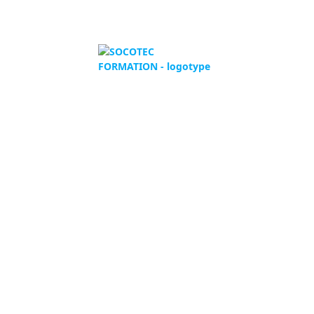
SOCOTEC Formation
5 place des Frères Montgolfier
Guyancourt - CS 20732
78182 Saint-Quentin-En-Yvelines
Cedex
Tél :
0 800 00 64 17
Appel et service gratuit
Mail :
formation@socotec.com
LinkedIn
Contactez-nous
Implantations