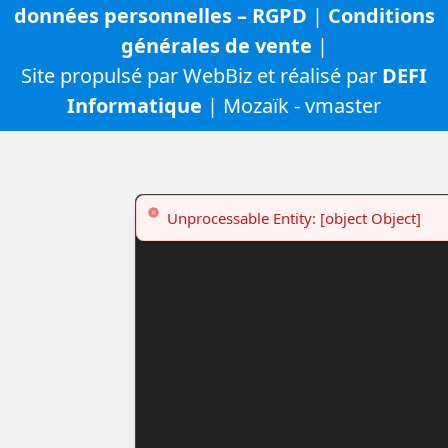
données personnelles – RGPD
|
Conditions
générales de vente
|
Site propulsé par WebBiz et réalisé par
DEFI
Informatique
| Mozaïk - vmaster