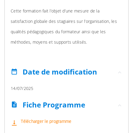
Cette formation fait l’objet d’une mesure de la
satisfaction globale des stagiaires sur l’organisation, les
qualités pédagogiques du formateur ainsi que les
méthodes, moyens et supports utilisés.
Date de modification
date_range
14/07/2025
Fiche Programme
description
Télécharger le programme
vertical_align_bottom