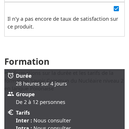
check_box
Il n'y a pas encore de taux de satisfaction sur
ce produit.
Formation
alarm
Durée
28 heure
s
sur 4 jour
s
group
Groupe
De 2 à 12 personnes
euro
Tarifs
Inter :
Nous consulter
Intra :
Nous consulter