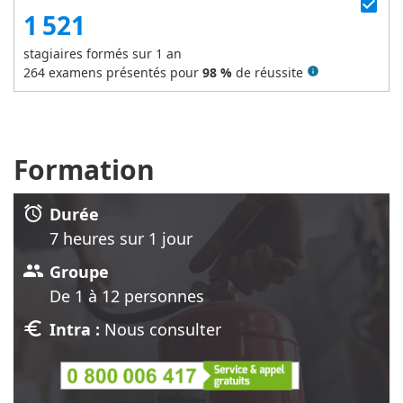
check_box
1 521
stagiaires formés sur 1 an
264
examens présentés pour
98 %
de réussite
info
Formation
alarm
Durée
7 heure
s
sur 1 jour
group
Groupe
De 1 à 12 personnes
euro
Intra :
Nous consulter