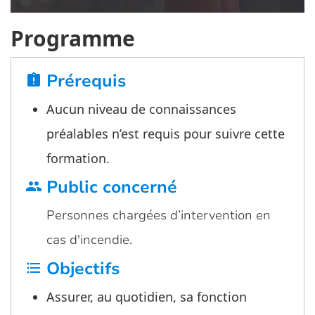
Programme
Prérequis
assignment_late
Aucun niveau de connaissances
préalables n’est requis pour suivre cette
formation.
Public concerné
group
Personnes chargées d’intervention en
cas d'incendie.
Objectifs
format_list_bulleted
Assurer, au quotidien, sa fonction