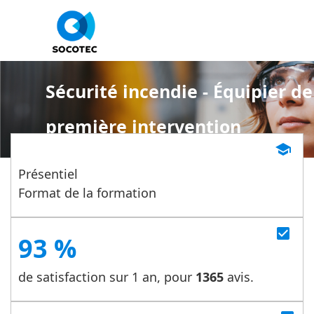
Panneau de gestion des cookies
Sécurité incendie - Équipier de
première intervention
school
Présentiel
Format de la formation
check_box
93 %
de satisfaction sur 1 an, pour
1365
avis.