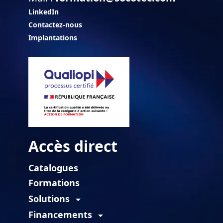
LinkedIn
Contactez-nous
Implantations
Accès direct
Catalogues
Formations
Solutions
arrow_drop_down
Financements
arrow_drop_down