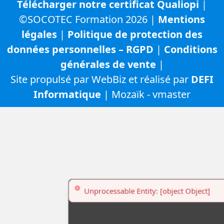
Télécharger notre certificat Qualiopi
|
©SOCOTEC Formation 2026 |
Mentions
légales
|
Politique de protection des
données personnelles – RGPD
|
Conditions
générales de vente
|
Site propulsé par WebBiz et réalisé par
DEFI
Informatique
| Mozaïk - vmaster