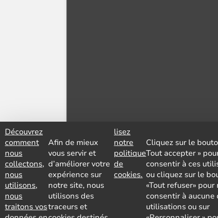
Découvrez
lisez
comment
Afin de mieux
notre
Cliquez sur le bouto
nous
vous servir et
politique
Tout accepter » pou
collectons,
d’améliorer votre
de
consentir à ces util
nous
expérience sur
cookies.
ou cliquez sur le bo
utilisons,
notre site, nous
«Tout refuser» pour
nous
utilisons des
consentir à aucune 
traitons vos
traceurs et
utilisations ou sur
données en
cookies destinés
«Personnaliser » po