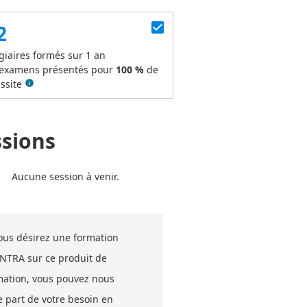
check_box
2
giaires formés sur 1 an
examens présentés pour
100 %
de
ssite
info
ssions
Aucune session à venir.
vous désirez une formation
INTRA sur ce produit de
mation, vous pouvez nous
e part de votre besoin en