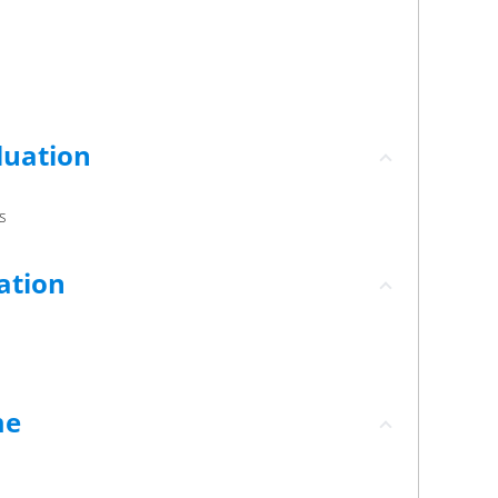
luation
s
ation
me