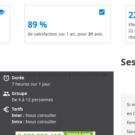
chool
check_box
2
89 %
sta
22
de satisfaction sur 1 an, pour
21
avis.
réu
Se
alarm
Durée
7 heure
s
sur 1 jour
group
Groupe
De 4 à 12 personnes
Si 
euro
Tarifs
en 
Inter :
Nous consulter
Intra :
Nous consulter
for
fair