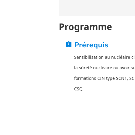
Programme
Prérequis
assignment_late
Sensibilisation au nucléaire civ
la sûreté nucléaire ou avoir su
formations CIN type SCN1, SC
CSQ.