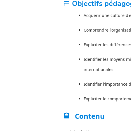
Objectifs pédago
format_list_bulleted
Acquérir une culture d'e
Comprendre l'organisati
Expliciter les différenc
Identifier les moyens 
internationales
Identifier l'importance 
Expliciter le comporte
Contenu
assignment