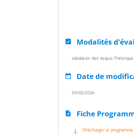
Modalités d'éva
assignment_turned_in
Validation des Acquis Théorique
Date de modific
date_range
03/02/2026
Fiche Program
description
Télécharger le programme
vertical_align_bottom