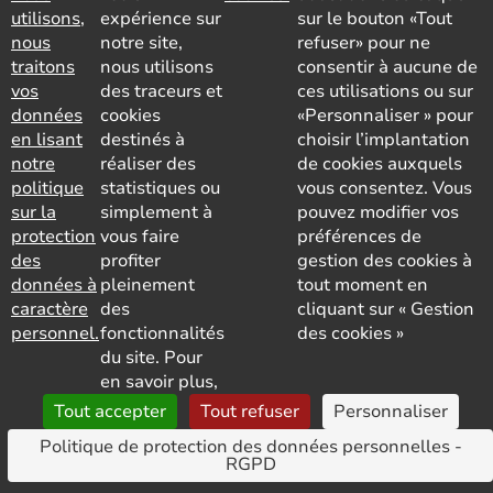
utilisons,
expérience sur
sur le bouton «Tout
Présentiel
nous
notre site,
refuser» pour ne
ESTP - T165 Maitriser les fondamentaux de la
traitons
nous utilisons
consentir à aucune de
rénovation énergétique des bâtiments
vos
des traceurs et
ces utilisations ou sur
données
cookies
«Personnaliser » pour
Présentiel
en lisant
destinés à
choisir l’implantation
ESTP - T170 Introduction à la conception
notre
réaliser des
de cookies auxquels
bioclimatique
politique
statistiques ou
vous consentez. Vous
sur la
simplement à
pouvez modifier vos
Présentiel
protection
vous faire
préférences de
des
profiter
gestion des cookies à
Initiation au décret tertiaire et décret BACS
données à
pleinement
tout moment en
caractère
des
cliquant sur « Gestion
Présentiel
personnel.
fonctionnalités
des cookies »
du site. Pour
Introduction à la construction bois
en savoir plus,
Tout accepter
Tout refuser
Personnaliser
Blended
Politique de protection des données personnelles -
RGPD
Isolation thermique par l’extérieur : les enduits
sur isolant