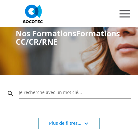
Panneau de gestion des cookies
Nos FormationsFormations
CC/CR/RNE
Je recherche avec un mot clé...
search
expand_more
Plus de filtres...