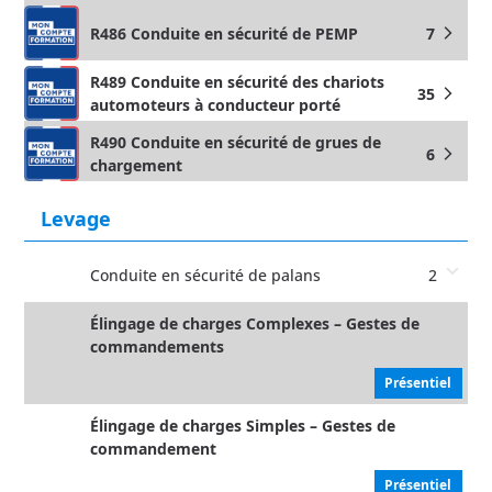
R486 Conduite en sécurité de PEMP
7
arrow_forward_ios
R489 Conduite en sécurité des chariots
35
arrow_forward_ios
automoteurs à conducteur porté
R490 Conduite en sécurité de grues de
6
arrow_forward_ios
chargement
Levage
Conduite en sécurité de palans
2
Élingage de charges Complexes – Gestes de
commandements
Présentiel
Élingage de charges Simples – Gestes de
commandement
Présentiel