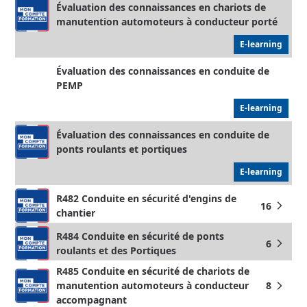
Évaluation des connaissances en chariots de
manutention automoteurs à conducteur porté
E-learning
Évaluation des connaissances en conduite de
PEMP
E-learning
Évaluation des connaissances en conduite de
ponts roulants et portiques
E-learning
R482 Conduite en sécurité d'engins de
16
arrow_forward_ios
chantier
R484 Conduite en sécurité de ponts
6
arrow_forward_ios
roulants et des Portiques
R485 Conduite en sécurité de chariots de
manutention automoteurs à conducteur
8
arrow_forward_ios
accompagnant