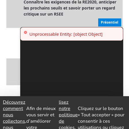
Connaître les exigences de la RE2020, anticiper
les prochains seuils et savoir porter un regard
critique sur un RSEE
Présentiel
ESTP - C250 Bâtiment Bas Carbone –
Règlementation et solutions techniques pour le
neuf
Présentiel
ESTP - D300 Maitriser la construction bois :
solutions techniques et règlementaires
Présentiel
ESTP - D320 Programmer et manager un projet
de bâtiment bas carbone en neuf et rénovation
Découvrez
lisez
Présentiel
comment
Afin de mieux
notre
Cliquez sur le bouton
nous
vous servir et
politique
« Tout accepter » pour
ESTP - T130 Savoir décrypter et mieux exploiter
collectons,
d’améliorer
de
consentir à ces
l’étude thermique
nous
votre
cookies.
utilisations ou cliquez