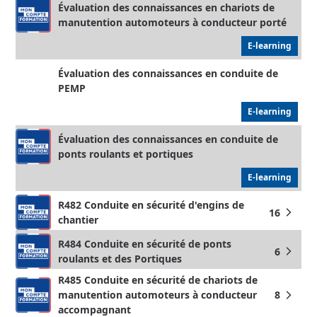
Évaluation des connaissances en chariots de
manutention automoteurs à conducteur porté
E-learning
Évaluation des connaissances en conduite de
PEMP
E-learning
Évaluation des connaissances en conduite de
ponts roulants et portiques
E-learning
R482 Conduite en sécurité d'engins de
16
arrow_forward_ios
chantier
R484 Conduite en sécurité de ponts
6
arrow_forward_ios
roulants et des Portiques
R485 Conduite en sécurité de chariots de
manutention automoteurs à conducteur
8
arrow_forward_ios
accompagnant