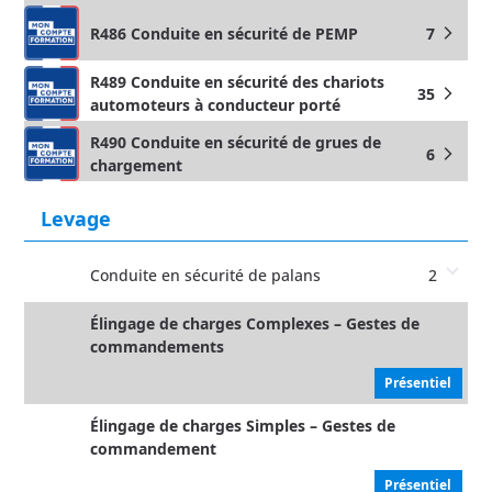
R486 Conduite en sécurité de PEMP
7
arrow_forward_ios
R489 Conduite en sécurité des chariots
35
arrow_forward_ios
automoteurs à conducteur porté
R490 Conduite en sécurité de grues de
6
arrow_forward_ios
chargement
Levage
Conduite en sécurité de palans
2
Élingage de charges Complexes – Gestes de
commandements
Présentiel
Élingage de charges Simples – Gestes de
commandement
Présentiel