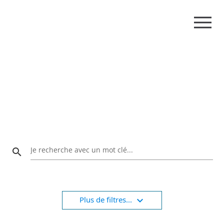
Nos FormationsSanté
Sécurité Environnement
Je recherche avec un mot clé...
search
expand_more
Plus de filtres...